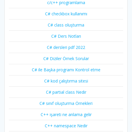
c/c++ programlama
C# checkbox kullanımı
C# class oluşturma
C# Ders Notları
C# dersleri pdf 2022
C# Diziler Örnek Sorular
C# ile Başka programı Kontrol etme
C# kod çalıştırma sitesi
C# partial class Nedir
C# sınıf oluşturma Örnekleri
C++ işareti ne anlama gelir
C++ namespace Nedir