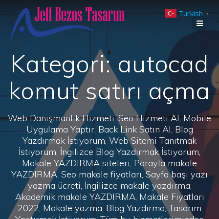
Skip
Turkish
to
▼
content
Kategori:
autocad
komut satırı açma
Web Danışmanlık Hizmeti, Seo Hizmeti Al, Mobile
Uygulama Yaptır, Back Link Satın Al, Blog
Yazdırmak İstiyorum, Web Sitemi Tanıtmak
İstiyorum, İngilizce Blog Yazdırmak İstiyorum,
Makale YAZDIRMA siteleri, Parayla makale
YAZDIRMA, Seo makale fiyatları, Sayfa başı yazı
yazma ücreti, İngilizce makale yazdırma,
Akademik makale YAZDIRMA, Makale Fiyatları
2022, Makale yazma, Blog Yazdırma, Tasarım