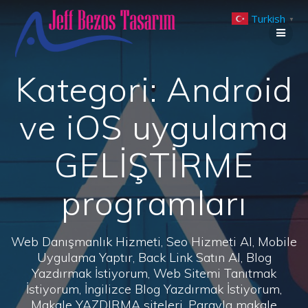
Skip
Turkish
to
▼
content
Kategori:
Android
ve iOS uygulama
GELİŞTİRME
programları
Web Danışmanlık Hizmeti, Seo Hizmeti Al, Mobile
Uygulama Yaptır, Back Link Satın Al, Blog
Yazdırmak İstiyorum, Web Sitemi Tanıtmak
İstiyorum, İngilizce Blog Yazdırmak İstiyorum,
Makale YAZDIRMA siteleri, Parayla makale