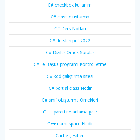
C# checkbox kullanımı
C# class oluşturma
C# Ders Notları
C# dersleri pdf 2022
C# Diziler Örnek Sorular
C# ile Başka programı Kontrol etme
C# kod çalıştırma sitesi
C# partial class Nedir
C# sınıf oluşturma Örnekleri
C++ işareti ne anlama gelir
C++ namespace Nedir
Cache çeşitleri