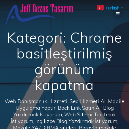
Skip
Turkish
to
▼
content
Kategori:
Chrome
basitleştirilmiş
görünüm
kapatma
Web Danışmanlık Hizmeti, Seo Hizmeti Al, Mobile
Uygulama Yaptır, Back Link Satın Al, Blog
Yazdırmak İstiyorum, Web Sitemi Tanıtmak
İstiyorum, İngilizce Blog Yazdırmak İstiyorum,
Makale YAZDIRMA siteleri, Parayla makale