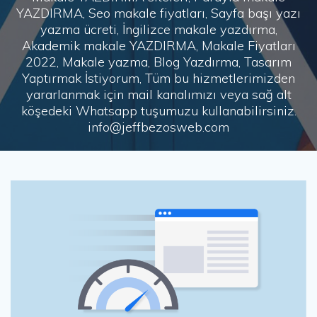
YAZDIRMA, Seo makale fiyatları, Sayfa başı yazı
yazma ücreti, İngilizce makale yazdırma,
Akademik makale YAZDIRMA, Makale Fiyatları
2022, Makale yazma, Blog Yazdırma, Tasarım
Yaptırmak İstiyorum, Tüm bu hizmetlerimizden
yararlanmak için mail kanalımızı veya sağ alt
köşedeki Whatsapp tuşumuzu kullanabilirsiniz.
info@jeffbezosweb.com