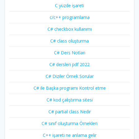
C yüzde işareti
c/c++ programlama
C# checkbox kullanımı
C# class oluşturma
C# Ders Notları
C# dersleri pdf 2022
C# Diziler Örnek Sorular
C# ile Başka programı Kontrol etme
C# kod çalıştırma sitesi
C# partial class Nedir
C# sınıf oluşturma Örnekleri
C++ işareti ne anlama gelir