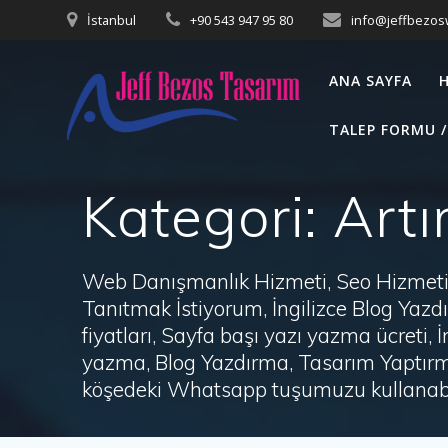
Skip
İstanbul
+90 543 947 95 80
info@jeffbezo
to
content
ANA SAYFA
TALEP FORMU /
Kategori:
Artı
Web Danışmanlık Hizmeti, Seo Hizmeti 
Tanıtmak İstiyorum, İngilizce Blog Ya
fiyatları, Sayfa başı yazı yazma ücret
yazma, Blog Yazdırma, Tasarım Yaptırm
köşedeki Whatsapp tuşumuzu kullanabil