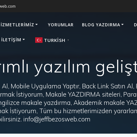
sweb.com
HIZMETLERIMIZ
YORUMLAR
BLOG YAZDIRMA
D
 İLETIŞIM
TURKISH
▼
rımlı yazılım geli
Al, Mobile Uygulama Yaptır, Back Link Satın Al,
zdırmak İstiyorum, Makale YAZDIRMA siteleri, P
i, İngilizce makale yazdırma, Akademik makale Y
ak İstiyorum, Tüm bu hizmetlerimizden yararlanm
irsiniz. info@jeffbezosweb.com