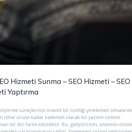
 SEO Hizmeti Sunma – SEO Hizmeti – SEO
eti Yaptırma
ştirme süreçlerinin önemli bir özelliği yinelemeli olmalarıdı
an nihai ürüne kadar kademeli olarak bir yazılım sistemi
n bir dizi farklı etkinliktir. Bu, geliştiricinin, sistemin öncek
enlerden yararlanmasını sağlar. Yinelemeli yazılım geliştirme