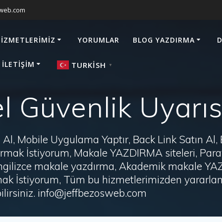
sweb.com
HIZMETLERIMIZ
YORUMLAR
BLOG YAZDIRMA
D
 İLETIŞIM
TURKISH
▼
l Güvenlik Uyarıs
Al, Mobile Uygulama Yaptır, Back Link Satın Al,
zdırmak İstiyorum, Makale YAZDIRMA siteleri, P
i, İngilizce makale yazdırma, Akademik makale Y
ak İstiyorum, Tüm bu hizmetlerimizden yararlanm
irsiniz. info@jeffbezosweb.com