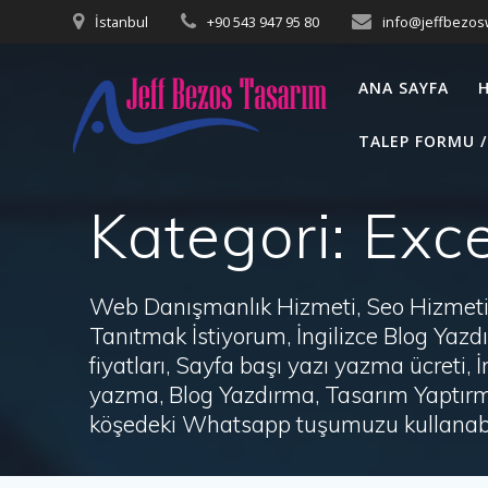
Skip
İstanbul
+90 543 947 95 80
info@jeffbezo
to
content
ANA SAYFA
TALEP FORMU /
Kategori:
Exce
Web Danışmanlık Hizmeti, Seo Hizmeti 
Tanıtmak İstiyorum, İngilizce Blog Ya
fiyatları, Sayfa başı yazı yazma ücret
yazma, Blog Yazdırma, Tasarım Yaptırm
köşedeki Whatsapp tuşumuzu kullanabil