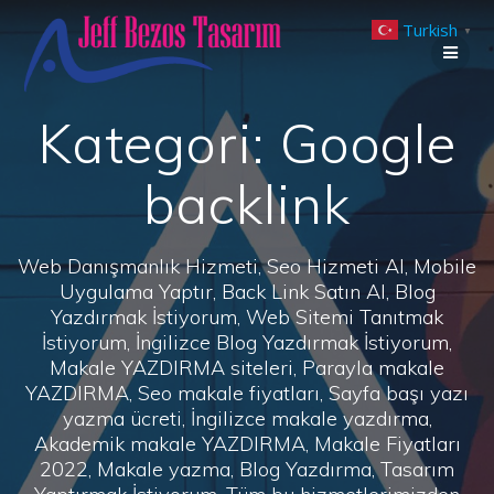
Skip
Turkish
to
▼
content
Kategori:
Google
backlink
Web Danışmanlık Hizmeti, Seo Hizmeti Al, Mobile
Uygulama Yaptır, Back Link Satın Al, Blog
Yazdırmak İstiyorum, Web Sitemi Tanıtmak
İstiyorum, İngilizce Blog Yazdırmak İstiyorum,
Makale YAZDIRMA siteleri, Parayla makale
YAZDIRMA, Seo makale fiyatları, Sayfa başı yazı
yazma ücreti, İngilizce makale yazdırma,
Akademik makale YAZDIRMA, Makale Fiyatları
2022, Makale yazma, Blog Yazdırma, Tasarım