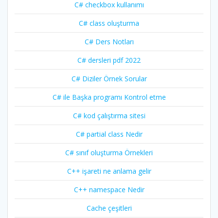
C# checkbox kullanımı
C# class oluşturma
C# Ders Notları
C# dersleri pdf 2022
C# Diziler Örnek Sorular
C# ile Başka programı Kontrol etme
C# kod çalıştırma sitesi
C# partial class Nedir
C# sınıf oluşturma Örnekleri
C++ işareti ne anlama gelir
C++ namespace Nedir
Cache çeşitleri