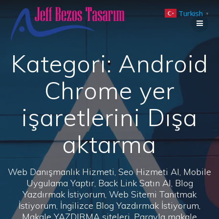
Skip
Turkish
to
▼
content
Kategori:
Android
Chrome yer
işaretlerini Dışa
aktarma
Web Danışmanlık Hizmeti, Seo Hizmeti Al, Mobile
Uygulama Yaptır, Back Link Satın Al, Blog
Yazdırmak İstiyorum, Web Sitemi Tanıtmak
İstiyorum, İngilizce Blog Yazdırmak İstiyorum,
Makale YAZDIRMA siteleri, Parayla makale