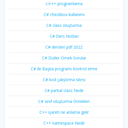
c/c++ programlama
C# checkbox kullanımı
C# class oluşturma
C# Ders Notları
C# dersleri pdf 2022
C# Diziler Örnek Sorular
C# ile Başka programı Kontrol etme
C# kod çalıştırma sitesi
C# partial class Nedir
C# sınıf oluşturma Örnekleri
C++ işareti ne anlama gelir
C++ namespace Nedir