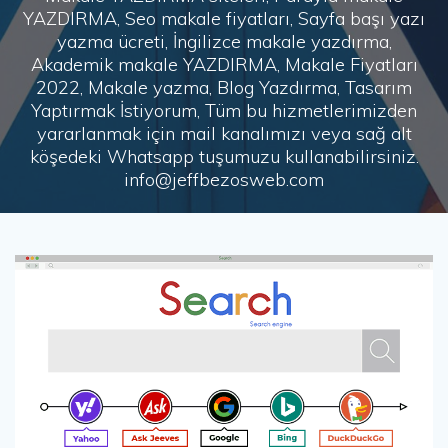
YAZDIRMA, Seo makale fiyatları, Sayfa başı yazı
yazma ücreti, İngilizce makale yazdırma,
Akademik makale YAZDIRMA, Makale Fiyatları
2022, Makale yazma, Blog Yazdırma, Tasarım
Yaptırmak İstiyorum, Tüm bu hizmetlerimizden
yararlanmak için mail kanalımızı veya sağ alt
köşedeki Whatsapp tuşumuzu kullanabilirsiniz.
info@jeffbezosweb.com