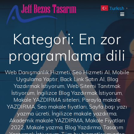
Skip
Turkish
to
▼
content
Kategori:
En zor
programlama dili
Web Danışmanlık Hizmeti, Seo Hizmeti Al, Mobile
Uygulama Yaptır, Back Link Satın Al, Blog
Yazdırmak İstiyorum, Web Sitemi Tanıtmak
İstiyorum, İngilizce Blog Yazdırmak İstiyorum,
Makale YAZDIRMA siteleri, Parayla makale
YAZDIRMA, Seo makale fiyatları, Sayfa başı yazı
yazma ücreti, İngilizce makale yazdırma,
Akademik makale YAZDIRMA, Makale Fiyatları
2022, Makale yazma, Blog Yazdırma, Tasarım