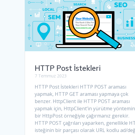
HTTP Post İstekleri
7 Temmuz 2023
HTTP Post İstekleri HTTP POST araması
yapmak, HTTP GET araması yapmaya çok
benzer. HttpClient ile HTTP POST araması
yapmak için, HttpClient’in yürütme yöntemin
bir HttpPost örneğiyle çağırmanız gerekir.
HTTP POST çağrıları yaparken, genellikle 
isteğinin bir parçası olarak URL kodlu ad/de