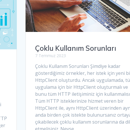
Çoklu Kullanım Sorunları
7 Temmuz 2023
Çoklu Kullanım Sorunları Şimdiye kadar
gösterdiğimiz örnekler, her istek için yeni bi
HttpClient oluşturdu. Ancak uygulamada, t
uygulama için bir HttpClient oluşturmalı ve
bunu tüm HTTP iletişiminiz için kullanmalısı
Tüm HTTP isteklerinize hizmet veren bir
i
HttpClient ile, aynı HttpClient üzerinden ayn
anda birden çok istekte bulunursanız ortay
HTTP
çıkabilecek çoklu kullanım sorunlarına da d
ğer
etmelisiniz. Neyse…