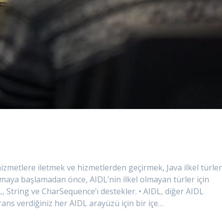
izmetlere iletmek ve hizmetlerden geçirmek, Java ilkel türler
ışmaya başlamadan önce, AIDL’nin ilkel olmayan türler için
DL, String ve CharSequence’ı destekler. • AIDL, diğer AIDL
rans verdiğiniz her AIDL arayüzü için bir içe…