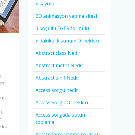
kısayolu
2D animasyon yapma sitesi
3 koşullu EĞER formülü
5 dakikalık sunum Örnekleri
Abstract class Nedir
Abstract metot Nedir
r
Abstract sınıf Nedir
üm
Access sorgu nedir
nız.
Access Sorgu Örnekleri
ı
Access sorguda sütun
a
toplama
ikkat
Access tablo yapma sorgusu