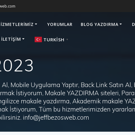
sweb.com
HIZMETLERIMIZ
YORUMLAR
BLOG YAZDIRMA
D
 İLETIŞIM
TURKISH
▼
2023
Al, Mobile Uygulama Yaptır, Back Link Satın Al,
zdırmak İstiyorum, Makale YAZDIRMA siteleri, P
i, İngilizce makale yazdırma, Akademik makale Y
ak İstiyorum, Tüm bu hizmetlerimizden yararlanm
irsiniz. info@jeffbezosweb.com