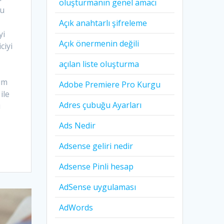
oluşturmanın genel amacı
mu
Açık anahtarlı şifreleme
yi
Açık önermenin değili
ciyi
açılan liste oluşturma
um
Adobe Premiere Pro Kurgu
ile
Adres çubuğu Ayarları
i
Ads Nedir
Adsense geliri nedir
Adsense Pinli hesap
AdSense uygulaması
AdWords