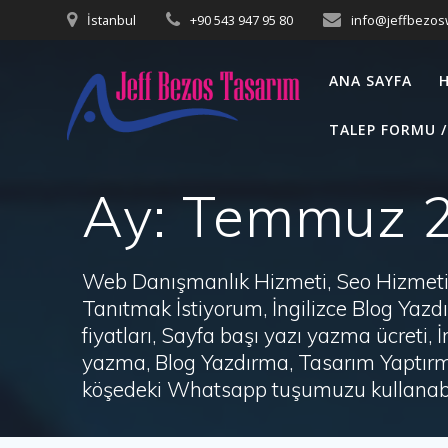
Skip
İstanbul
+90 543 947 95 80
info@jeffbezo
to
content
ANA SAYFA
TALEP FORMU /
Ay:
Temmuz 
Web Danışmanlık Hizmeti, Seo Hizmeti 
Tanıtmak İstiyorum, İngilizce Blog Ya
fiyatları, Sayfa başı yazı yazma ücret
yazma, Blog Yazdırma, Tasarım Yaptırm
köşedeki Whatsapp tuşumuzu kullanabil