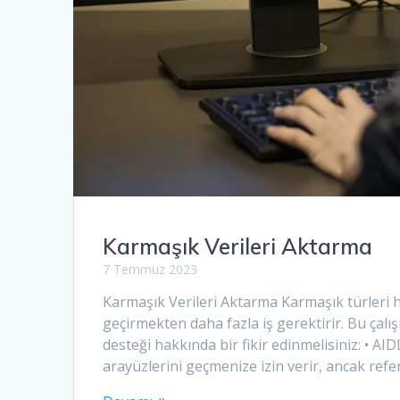
Karmaşık Verileri Aktarma
7 Temmuz 2023
Karmaşık Verileri Aktarma Karmaşık türleri h
geçirmekten daha fazla iş gerektirir. Bu çal
desteği hakkında bir fikir edinmelisiniz: • AI
arayüzlerini geçmenize izin verir, ancak refe