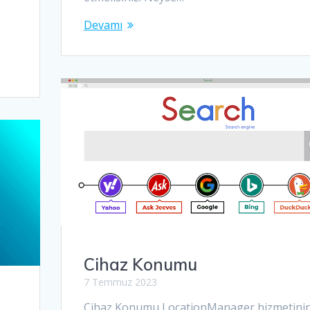
Devamı
Cihaz Konumu
7 Temmuz 2023
Cihaz Konumu LocationManager hizmetini