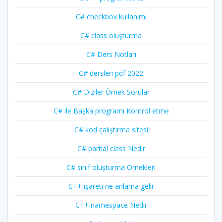
C# checkbox kullanımı
C# class oluşturma
C# Ders Notları
C# dersleri pdf 2022
C# Diziler Örnek Sorular
C# ile Başka programı Kontrol etme
C# kod çalıştırma sitesi
C# partial class Nedir
C# sınıf oluşturma Örnekleri
C++ işareti ne anlama gelir
C++ namespace Nedir