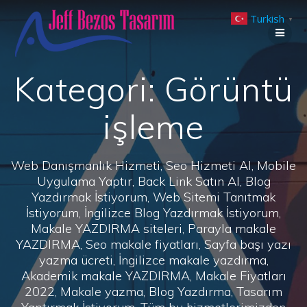
Skip
Turkish
to
▼
content
Kategori:
Görüntü
işleme
Web Danışmanlık Hizmeti, Seo Hizmeti Al, Mobile
Uygulama Yaptır, Back Link Satın Al, Blog
Yazdırmak İstiyorum, Web Sitemi Tanıtmak
İstiyorum, İngilizce Blog Yazdırmak İstiyorum,
Makale YAZDIRMA siteleri, Parayla makale
YAZDIRMA, Seo makale fiyatları, Sayfa başı yazı
yazma ücreti, İngilizce makale yazdırma,
Akademik makale YAZDIRMA, Makale Fiyatları
2022, Makale yazma, Blog Yazdırma, Tasarım