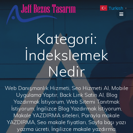
Skip
Turkish
to
▼
content
Kategori:
İndekslemek
Nedir
Web Danışmanlık Hizmeti, Seo Hizmeti Al, Mobile
Uygulama Yaptır, Back Link Satın Al, Blog
Yazdırmak İstiyorum, Web Sitemi Tanıtmak
İstiyorum, İngilizce Blog Yazdırmak İstiyorum,
Makale YAZDIRMA siteleri, Parayla makale
YAZDIRMA, Seo makale fiyatları, Sayfa başı yazı
yazma ücreti, İngilizce makale yazdırma,