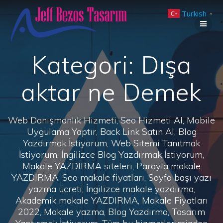
Skip
Turkish
to
▼
content
Kategori:
Dışa
aktar ne Demek
Web Danışmanlık Hizmeti, Seo Hizmeti Al, Mobile
Uygulama Yaptır, Back Link Satın Al, Blog
Yazdırmak İstiyorum, Web Sitemi Tanıtmak
İstiyorum, İngilizce Blog Yazdırmak İstiyorum,
Makale YAZDIRMA siteleri, Parayla makale
YAZDIRMA, Seo makale fiyatları, Sayfa başı yazı
yazma ücreti, İngilizce makale yazdırma,
Akademik makale YAZDIRMA, Makale Fiyatları
2022, Makale yazma, Blog Yazdırma, Tasarım