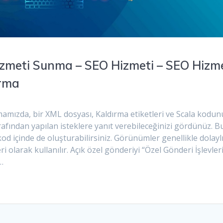
izmeti Sunma – SEO Hizmeti – SEO Hizm
ırma
şmamızda, bir XML dosyası, Kaldırma etiketleri ve Scala kodu
arafından yapılan isteklere yanıt verebileceğinizi gördünüz. B
d içinde de oluşturabilirsiniz. Görünümler genellikle dolayl
larak kullanılır. Açık özel gönderiyi “Özel Gönderi İşlevler
…