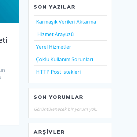
SON YAZILAR
Karmaşık Verileri Aktarma
Hizmet Arayüzü
eti
Yerel Hizmetler
Çoklu Kullanım Sorunları
nun
HTTP Post İstekleri
u
ı
i
SON YORUMLAR
Görüntülenecek bir yorum yok.
ARŞIVLER