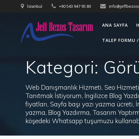
Skip
İstanbul
+90 543 947 95 80
info@jeffbezo
to
content
ANA SAYFA
TALEP FORMU /
Kategori:
Görü
Web Danışmanlık Hizmeti, Seo Hizmeti 
Tanıtmak İstiyorum, İngilizce Blog Ya
fiyatları, Sayfa başı yazı yazma ücret
yazma, Blog Yazdırma, Tasarım Yaptırm
köşedeki Whatsapp tuşumuzu kullanabil