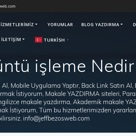
sweb.com
HIZMETLERIMIZ
YORUMLAR
BLOG YAZDIRMA
D
 İLETIŞIM
TURKISH
▼
ntü işleme Nedir
Al, Mobile Uygulama Yaptır, Back Link Satın Al,
zdırmak İstiyorum, Makale YAZDIRMA siteleri, P
i, İngilizce makale yazdırma, Akademik makale Y
ak İstiyorum, Tüm bu hizmetlerimizden yararlanm
irsiniz. info@jeffbezosweb.com