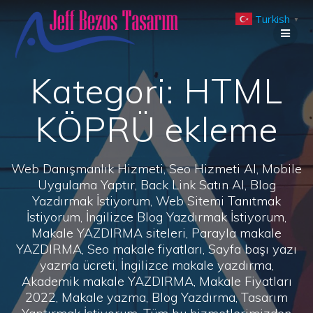
Skip
Turkish
to
▼
content
Kategori:
HTML
KÖPRÜ ekleme
Web Danışmanlık Hizmeti, Seo Hizmeti Al, Mobile
Uygulama Yaptır, Back Link Satın Al, Blog
Yazdırmak İstiyorum, Web Sitemi Tanıtmak
İstiyorum, İngilizce Blog Yazdırmak İstiyorum,
Makale YAZDIRMA siteleri, Parayla makale
YAZDIRMA, Seo makale fiyatları, Sayfa başı yazı
yazma ücreti, İngilizce makale yazdırma,
Akademik makale YAZDIRMA, Makale Fiyatları
2022, Makale yazma, Blog Yazdırma, Tasarım