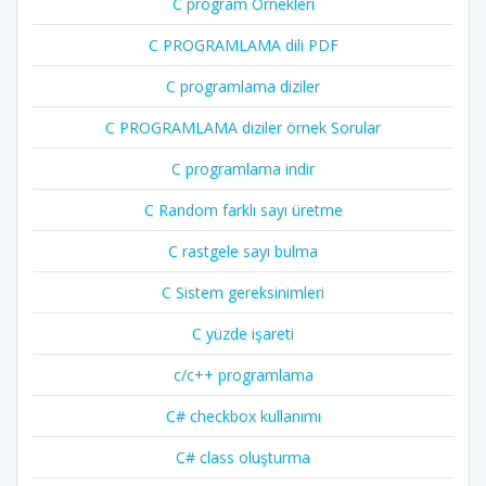
C program Örnekleri
C PROGRAMLAMA dili PDF
C programlama diziler
C PROGRAMLAMA diziler örnek Sorular
C programlama indir
C Random farklı sayı üretme
C rastgele sayı bulma
C Sistem gereksinimleri
C yüzde işareti
c/c++ programlama
C# checkbox kullanımı
C# class oluşturma