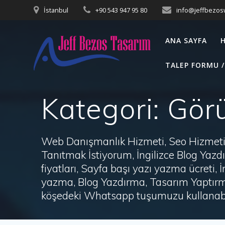
Skip
İstanbul
+90 543 947 95 80
info@jeffbezo
to
content
ANA SAYFA
TALEP FORMU /
Kategori:
Görü
Web Danışmanlık Hizmeti, Seo Hizmeti 
Tanıtmak İstiyorum, İngilizce Blog Ya
fiyatları, Sayfa başı yazı yazma ücret
yazma, Blog Yazdırma, Tasarım Yaptırm
köşedeki Whatsapp tuşumuzu kullanabil