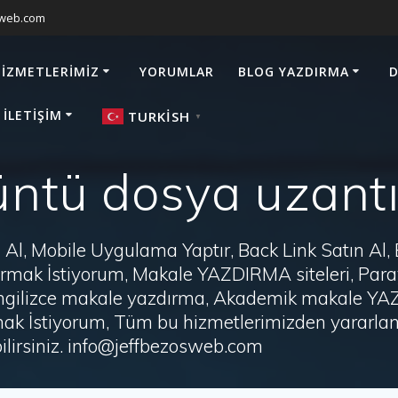
sweb.com
HIZMETLERIMIZ
YORUMLAR
BLOG YAZDIRMA
D
 İLETIŞIM
TURKISH
▼
ntü dosya uzantı
Al, Mobile Uygulama Yaptır, Back Link Satın Al,
zdırmak İstiyorum, Makale YAZDIRMA siteleri, P
i, İngilizce makale yazdırma, Akademik makale Y
ak İstiyorum, Tüm bu hizmetlerimizden yararlanm
irsiniz. info@jeffbezosweb.com