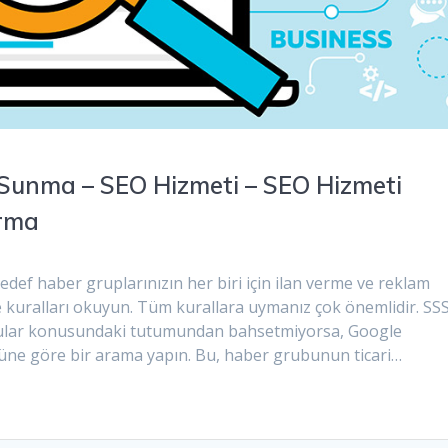
 Sunma – SEO Hizmeti – SEO Hizmeti
ırma
ef haber gruplarınızın her biri için ilan verme ve reklam
ve kuralları okuyun. Tüm kurallara uymanız çok önemlidir. SS
yurular konusundaki tutumundan bahsetmiyorsa, Google
üne göre bir arama yapın. Bu, haber grubunun ticari…