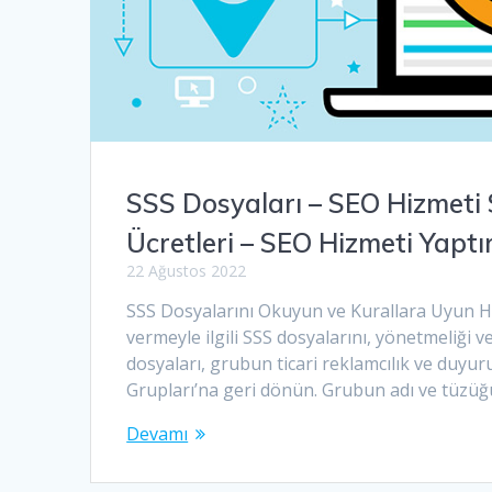
SSS Dosyaları – SEO Hizmeti
Ücretleri – SEO Hizmeti Yapt
22 Ağustos 2022
SSS Dosyalarını Okuyun ve Kurallara Uyun Hed
vermeyle ilgili SSS dosyalarını, yönetmeliği 
dosyaları, grubun ticari reklamcılık ve du
Grupları’na geri dönün. Grubun adı ve tüzüğ
Devamı