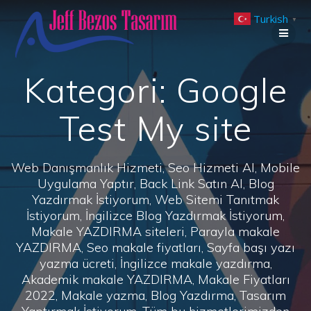
Skip
Turkish
to
▼
content
Kategori:
Google
Test My site
Web Danışmanlık Hizmeti, Seo Hizmeti Al, Mobile
Uygulama Yaptır, Back Link Satın Al, Blog
Yazdırmak İstiyorum, Web Sitemi Tanıtmak
İstiyorum, İngilizce Blog Yazdırmak İstiyorum,
Makale YAZDIRMA siteleri, Parayla makale
YAZDIRMA, Seo makale fiyatları, Sayfa başı yazı
yazma ücreti, İngilizce makale yazdırma,
Akademik makale YAZDIRMA, Makale Fiyatları
2022, Makale yazma, Blog Yazdırma, Tasarım