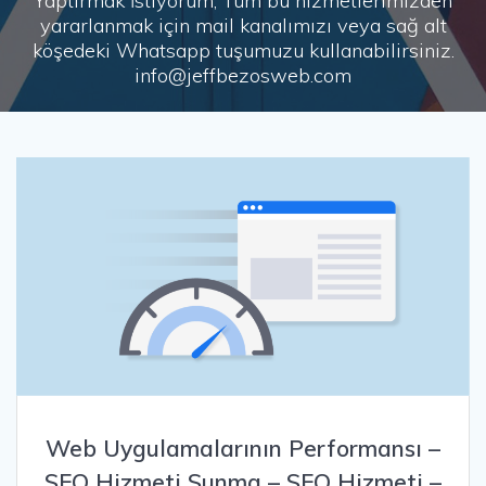
Yaptırmak İstiyorum, Tüm bu hizmetlerimizden
yararlanmak için mail kanalımızı veya sağ alt
köşedeki Whatsapp tuşumuzu kullanabilirsiniz.
info@jeffbezosweb.com
Web Uygulamalarının Performansı –
SEO Hizmeti Sunma – SEO Hizmeti –