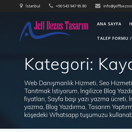
Skip
İstanbul
+90 543 947 95 80
info@jeffbezo
to
content
ANA SAYFA
TALEP FORMU /
Kategori:
Kay
Web Danışmanlık Hizmeti, Seo Hizmeti 
Tanıtmak İstiyorum, İngilizce Blog Ya
fiyatları, Sayfa başı yazı yazma ücret
yazma, Blog Yazdırma, Tasarım Yaptırm
köşedeki Whatsapp tuşumuzu kullanabil