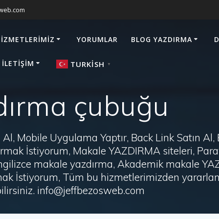
sweb.com
HIZMETLERIMIZ
YORUMLAR
BLOG YAZDIRMA
D
 İLETIŞIM
TURKISH
▼
dırma çubuğu
Al, Mobile Uygulama Yaptır, Back Link Satın Al,
zdırmak İstiyorum, Makale YAZDIRMA siteleri, P
i, İngilizce makale yazdırma, Akademik makale Y
ak İstiyorum, Tüm bu hizmetlerimizden yararlanm
irsiniz. info@jeffbezosweb.com