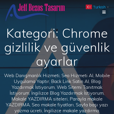
Skip
Turkish
to
▼
content
Kategori:
Chrome
gizlilik ve güvenlik
ayarlar
Web Danışmanlık Hizmeti, Seo Hizmeti Al, Mobile
Uygulama Yaptır, Back Link Satın Al, Blog
Yazdırmak İstiyorum, Web Sitemi Tanıtmak
İstiyorum, İngilizce Blog Yazdırmak İstiyorum,
Makale YAZDIRMA siteleri, Parayla makale
YAZDIRMA, Seo makale fiyatları, Sayfa başı yazı
yazma ücreti, İngilizce makale yazdırma,