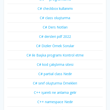
C# checkbox kullanımı
C# class oluşturma
C# Ders Notları
C# dersleri pdf 2022
C# Diziler Örnek Sorular
C# ile Başka programı Kontrol etme
C# kod çalıştırma sitesi
C# partial class Nedir
C# sınıf oluşturma Örnekleri
C++ işareti ne anlama gelir
C++ namespace Nedir