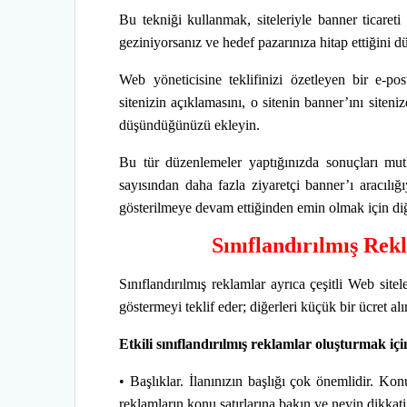
Bu tekniği kullanmak, siteleriyle banner ticareti
geziniyorsanız ve hedef pazarınıza hitap ettiğini dü
Web yöneticisine teklifinizi özetleyen bir e-po
sitenizin açıklamasını, o sitenin banner’ını siteni
düşündüğünüzü ekleyin.
Bu tür düzenlemeler yaptığınızda sonuçları mutla
sayısından daha fazla ziyaretçi banner’ı aracılığıy
gösterilmeye devam ettiğinden emin olmak için diğe
Sınıflandırılmış Rek
Sınıflandırılmış reklamlar ayrıca çeşitli Web sitele
göstermeyi teklif eder; diğerleri küçük bir ücret alır
Etkili sınıflandırılmış reklamlar oluşturmak içi
• Başlıklar. İlanınızın başlığı çok önemlidir. Kon
reklamların konu satırlarına bakın ve neyin dikkati