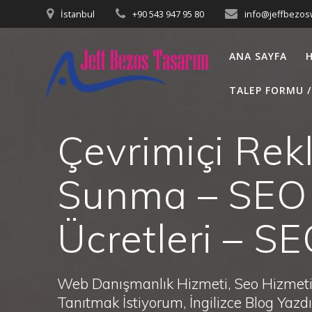
Skip
İstanbul
+90 543 947 95 80
info@jeffbezo
to
content
ANA SAYFA
TALEP FORMU /
Çevrimiçi Rek
Sunma – SEO 
Ücretleri – S
Web Danışmanlık Hizmeti, Seo Hizmeti 
Tanıtmak İstiyorum, İngilizce Blog Ya