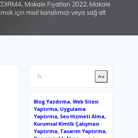
AZDIRMA, Makale Fiyatları 2022, Makale
ak için mail kanalımızı veya sağ alt
Ara
Blog Yazdırma, Web Sitesi
Yaptırma, Uygulama
Yaptırma, Seo Hizmeti Alma,
Kurumsal Kimlik Çalışması
Yaptırma, Tasarım Yaptırma,