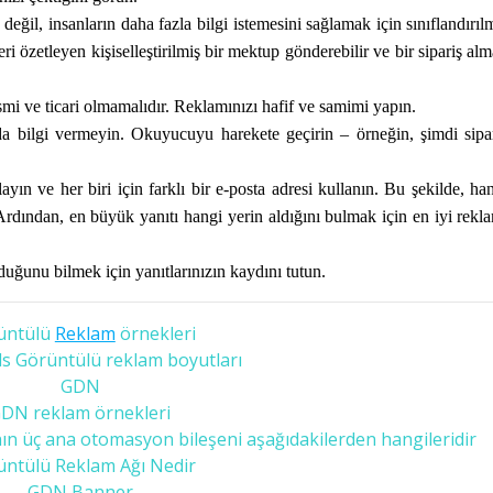
il, insanların daha fazla bilgi istemesini sağlamak için sınıflandırıl
ri özetleyen kişiselleştirilmiş bir mektup gönderebilir ve bir sipariş al
smi ve ticari olmamalıdır. Reklamınızı hafif ve samimi yapın.
nda bilgi vermeyin. Okuyucuyu harekete geçirin – örneğin, şimdi sipa
ayın ve her biri için farklı bir e-posta adresi kullanın. Bu şekilde, ha
. Ardından, en büyük yanıtı hangi yerin aldığını bulmak için en iyi rekl
duğunu bilmek için yanıtlarınızın kaydını tutun.
üntülü
Reklam
örnekleri
s Görüntülü reklam boyutları
GDN
DN reklam örnekleri
ın üç ana otomasyon bileşeni aşağıdakilerden hangileridir
üntülü Reklam Ağı Nedir
GDN Banner