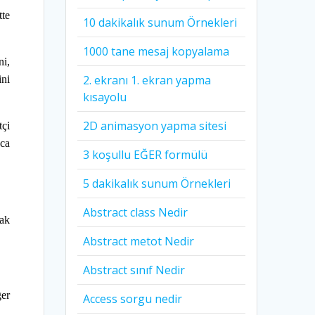
tte
10 dakikalık sunum Örnekleri
1000 tane mesaj kopyalama
ni,
2. ekranı 1. ekran yapma
ini
kısayolu
2D animasyon yapma sitesi
tçi
nca
3 koşullu EĞER formülü
5 dakikalık sunum Örnekleri
Abstract class Nedir
rak
Abstract metot Nedir
Abstract sınıf Nedir
ğer
Access sorgu nedir