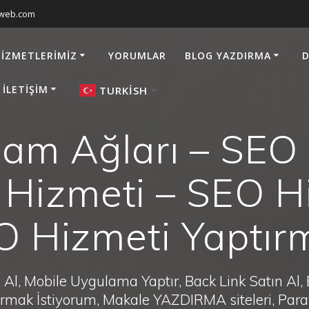
sweb.com
HIZMETLERIMIZ
YORUMLAR
BLOG YAZDIRMA
D
 İLETIŞIM
TURKISH
▼
lam Ağları – SEO
Hizmeti – SEO H
EO Hizmeti Yaptır
Al, Mobile Uygulama Yaptır, Back Link Satın Al,
zdırmak İstiyorum, Makale YAZDIRMA siteleri, P