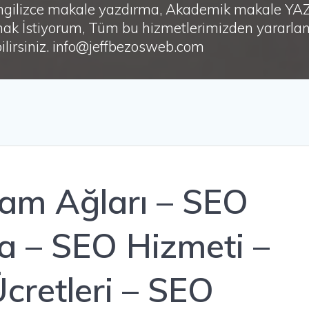
i, İngilizce makale yazdırma, Akademik makale Y
ak İstiyorum, Tüm bu hizmetlerimizden yararlanm
irsiniz. info@jeffbezosweb.com
lam Ağları – SEO
a – SEO Hizmeti –
cretleri – SEO