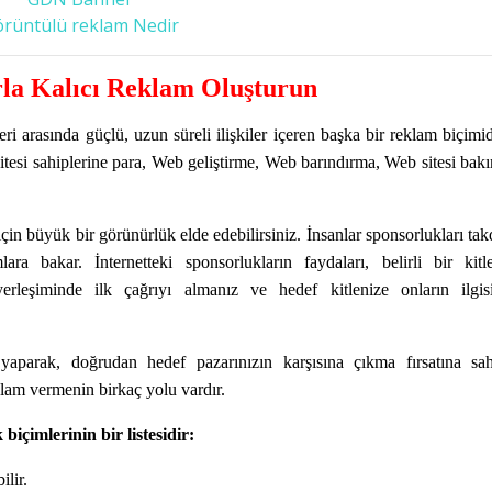
rüntülü reklam Nedir
rla Kalıcı Reklam Oluşturun
eri arasında güçlü, uzun süreli ilişkiler içeren başka bir reklam biçimid
 sitesi sahiplerine para, Web geliştirme, Web barındırma, Web sitesi bak
için büyük bir görünürlük elde edebilirsiniz. İnsanlar sponsorlukları tak
a bakar. İnternetteki sponsorlukların faydaları, belirli bir kitl
erleşiminde ilk çağrıyı almanız ve hedef kitlenize onların ilgis
k yaparak, doğrudan hedef pazarınızın karşısına çıkma fırsatına sa
klam vermenin birkaç yolu vardır.
içimlerinin bir listesidir:
ilir.