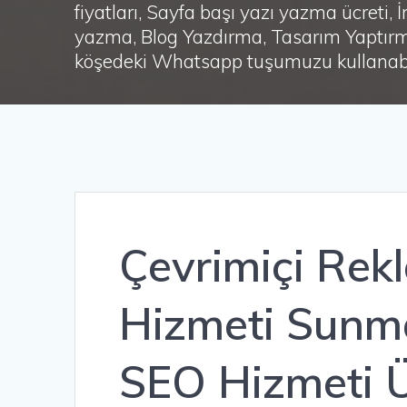
fiyatları, Sayfa başı yazı yazma ücret
yazma, Blog Yazdırma, Tasarım Yaptırm
köşedeki Whatsapp tuşumuzu kullanabil
Çevrimiçi Rek
Hizmeti Sunm
SEO Hizmeti Ü