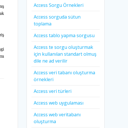
Access Sorgu Örnekleri
mış
mak
Access sorguda sütun
toplama
Access tablo yapma sorgusu
riş
Access te sorgu oluşturmak
ngi
için kullanılan standart olmuş
amı
dile ne ad verilir
Access veri tabanı oluşturma
örnekleri
Access veri türleri
Access web uygulaması
Access web veritabanı
oluşturma