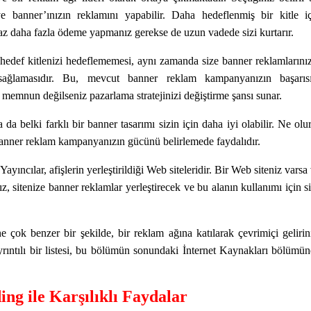
ye banner’ınızın reklamını yapabilir. Daha hedeflenmiş bir kitle i
z daha fazla ödeme yapmanız gerekse de uzun vadede sizi kurtarır.
 hedef kitlenizi hedeflememesi, aynı zamanda size banner reklamlarını
 sağlamasıdır. Bu, mevcut banner reklam kampanyanızın başarısı
 memnun değilseniz pazarlama stratejinizi değiştirme şansı sunar.
da belki farklı bir banner tasarımı sizin için daha iyi olabilir. Ne olu
, banner reklam kampanyanızın gücünü belirlemede faydalıdır.
Yayıncılar, afişlerin yerleştirildiği Web siteleridir. Bir Web siteniz varsa
ız, sitenize banner reklamlar yerleştirecek ve bu alanın kullanımı için s
çok benzer bir şekilde, bir reklam ağına katılarak çevrimiçi gelirin
ayrıntılı bir listesi, bu bölümün sonundaki İnternet Kaynakları bölümü
ng ile Karşılıklı Faydalar