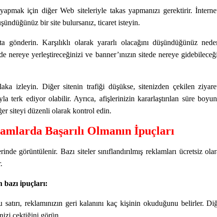
 yapmak için diğer Web siteleriyle takas yapmanızı gerektirir. İnterne
şündüğünüz bir site bulursanız, ticaret isteyin.
sta gönderin. Karşılıklı olarak yararlı olacağını düşündüğünüz nede
zde nereye yerleştireceğinizi ve banner’ınızın sitede nereye gidebileceğ
ka izleyin. Diğer sitenin trafiği düşükse, sitenizden çekilen ziyare
la terk ediyor olabilir. Ayrıca, afişlerinizin kararlaştırılan süre boyu
r siteyi düzenli olarak kontrol edin.
lamlarda Başarılı Olmanın İpuçları
rinde görüntülenir. Bazı siteler sınıflandırılmış reklamları ücretsiz ola
.
n bazı ipuçları:
u satırı, reklamınızın geri kalanını kaç kişinin okuduğunu belirler. Di
nizi çektiğini görün.