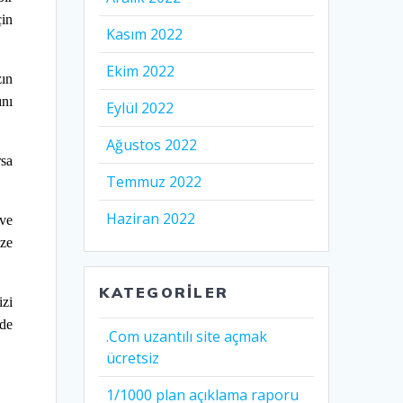
çin
Kasım 2022
Ekim 2022
zın
nı
Eylül 2022
Ağustos 2022
rsa
Temmuz 2022
Haziran 2022
 ve
ize
KATEGORILER
izi
nde
.Com uzantılı site açmak
ücretsiz
1/1000 plan açıklama raporu