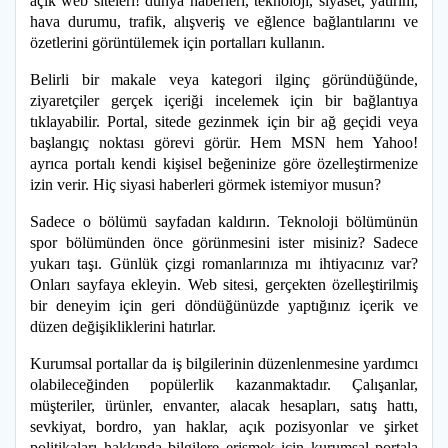
açık web siteleri! dünya haberleri, teknoloji, siyaset, yatırım,
hava durumu, trafik, alışveriş ve eğlence bağlantılarını ve
özetlerini görüntülemek için portalları kullanın.
Belirli bir makale veya kategori ilginç göründüğünde,
ziyaretçiler gerçek içeriği incelemek için bir bağlantıya
tıklayabilir. Portal, sitede gezinmek için bir ağ geçidi veya
başlangıç ​​noktası görevi görür. Hem MSN hem Yahoo!
ayrıca portalı kendi kişisel beğeninize göre özelleştirmenize
izin verir. Hiç siyasi haberleri görmek istemiyor musun?
Sadece o bölümü sayfadan kaldırın. Teknoloji bölümünün
spor bölümünden önce görünmesini ister misiniz? Sadece
yukarı taşı. Günlük çizgi romanlarınıza mı ihtiyacınız var?
Onları sayfaya ekleyin. Web sitesi, gerçekten özelleştirilmiş
bir deneyim için geri döndüğünüzde yaptığınız içerik ve
düzen değişikliklerini hatırlar.
Kurumsal portallar da iş bilgilerinin düzenlenmesine yardımcı
olabileceğinden popülerlik kazanmaktadır. Çalışanlar,
müşteriler, ürünler, envanter, alacak hesapları, satış hattı,
sevkiyat, bordro, yan haklar, açık pozisyonlar ve şirket
politikaları hakkında bilgilere erişmek için kurumsal portala