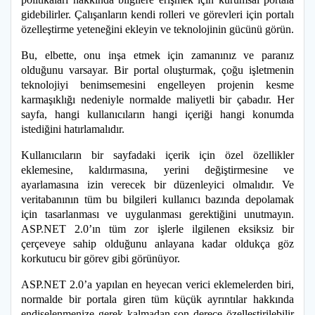
gidebilirler. Çalışanların kendi rolleri ve görevleri için portalı
özelleştirme yeteneğini ekleyin ve teknolojinin gücünü görün.
Bu, elbette, onu inşa etmek için zamanınız ve paranız
olduğunu varsayar. Bir portal oluşturmak, çoğu işletmenin
teknolojiyi benimsemesini engelleyen projenin kesme
karmaşıklığı nedeniyle normalde maliyetli bir çabadır. Her
sayfa, hangi kullanıcıların hangi içeriği hangi konumda
istediğini hatırlamalıdır.
Kullanıcıların bir sayfadaki içerik için özel özellikler
eklemesine, kaldırmasına, yerini değiştirmesine ve
ayarlamasına izin verecek bir düzenleyici olmalıdır. Ve
veritabanının tüm bu bilgileri kullanıcı bazında depolamak
için tasarlanması ve uygulanması gerektiğini unutmayın.
ASP.NET 2.0’ın tüm zor işlerle ilgilenen eksiksiz bir
çerçeveye sahip olduğunu anlayana kadar oldukça göz
korkutucu bir görev gibi görünüyor.
ASP.NET 2.0’a yapılan en heyecan verici eklemelerden biri,
normalde bir portala giren tüm küçük ayrıntılar hakkında
endişelenmenize gerek kalmadan son derece özelleştirilebilir