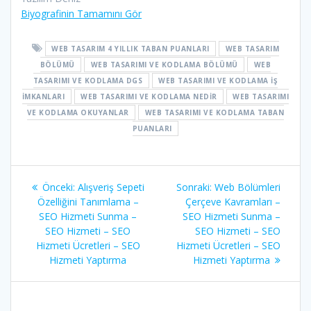
Biyografinin Tamamını Gör
WEB TASARIM 4 YILLIK TABAN PUANLARI
WEB TASARIM
BÖLÜMÜ
WEB TASARIMI VE KODLAMA BÖLÜMÜ
WEB
TASARIMI VE KODLAMA DGS
WEB TASARIMI VE KODLAMA IŞ
IMKANLARI
WEB TASARIMI VE KODLAMA NEDIR
WEB TASARIMI
VE KODLAMA OKUYANLAR
WEB TASARIMI VE KODLAMA TABAN
PUANLARI
Yazı
Önceki
Sonraki
Önceki:
Alışveriş Sepeti
Sonraki:
Web Bölümleri
gezinmesi
yazı:
yazı:
Özelliğini Tanımlama –
Çerçeve Kavramları –
SEO Hizmeti Sunma –
SEO Hizmeti Sunma –
SEO Hizmeti – SEO
SEO Hizmeti – SEO
Hizmeti Ücretleri – SEO
Hizmeti Ücretleri – SEO
Hizmeti Yaptırma
Hizmeti Yaptırma