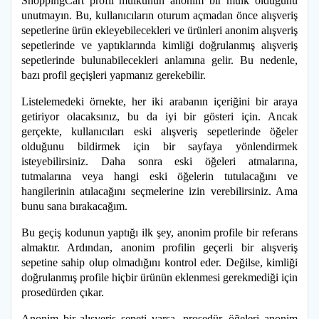
ShoppingCart profil mülkünün anonim bir mülk olduğunu
unutmayın. Bu, kullanıcıların oturum açmadan önce alışveriş
sepetlerine ürün ekleyebilecekleri ve ürünleri anonim alışveriş
sepetlerinde ve yaptıklarında kimliği doğrulanmış alışveriş
sepetlerinde bulunabilecekleri anlamına gelir. Bu nedenle,
bazı profil geçişleri yapmanız gerekebilir.
Listelemedeki örnekte, her iki arabanın içeriğini bir araya
getiriyor olacaksınız, bu da iyi bir gösteri için. Ancak
gerçekte, kullanıcıları eski alışveriş sepetlerinde öğeler
olduğunu bildirmek için bir sayfaya yönlendirmek
isteyebilirsiniz. Daha sonra eski öğeleri atmalarına,
tutmalarına veya hangi eski öğelerin tutulacağını ve
hangilerinin atılacağını seçmelerine izin verebilirsiniz. Ama
bunu sana bırakacağım.
Bu geçiş kodunun yaptığı ilk şey, anonim profile bir referans
almaktır. Ardından, anonim profilin geçerli bir alışveriş
sepetine sahip olup olmadığını kontrol eder. Değilse, kimliği
doğrulanmış profile hiçbir ürünün eklenmesi gerekmediği için
prosedürden çıkar.
Anonim bir alışveriş sepeti varsa, prosedür, öğeleri anonim