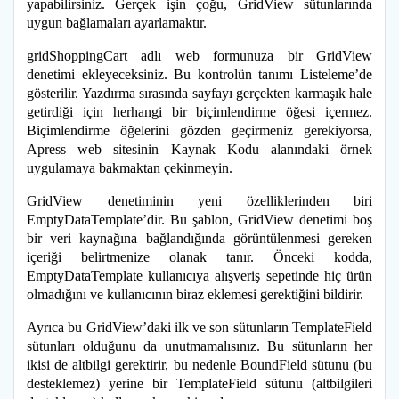
yapabilirsiniz. Gerçek işin çoğu, GridView sütunlarında
uygun bağlamaları ayarlamaktır.
gridShoppingCart adlı web formunuza bir GridView
denetimi ekleyeceksiniz. Bu kontrolün tanımı Listeleme’de
gösterilir. Yazdırma sırasında sayfayı gerçekten karmaşık hale
getirdiği için herhangi bir biçimlendirme öğesi içermez.
Biçimlendirme öğelerini gözden geçirmeniz gerekiyorsa,
Apress web sitesinin Kaynak Kodu alanındaki örnek
uygulamaya bakmaktan çekinmeyin.
GridView denetiminin yeni özelliklerinden biri
EmptyDataTemplate’dir. Bu şablon, GridView denetimi boş
bir veri kaynağına bağlandığında görüntülenmesi gereken
içeriği belirtmenize olanak tanır. Önceki kodda,
EmptyDataTemplate kullanıcıya alışveriş sepetinde hiç ürün
olmadığını ve kullanıcının biraz eklemesi gerektiğini bildirir.
Ayrıca bu GridView’daki ilk ve son sütunların TemplateField
sütunları olduğunu da unutmamalısınız. Bu sütunların her
ikisi de altbilgi gerektirir, bu nedenle BoundField sütunu (bu
desteklemez) yerine bir TemplateField sütunu (altbilgileri