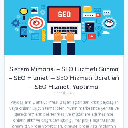
Sistem Mimarisi – SEO Hizmeti Sunma
– SEO Hizmeti – SEO Hizmeti Ücretleri
– SEO Hizmeti Yaptırma
1 Aralık 2022
Paydaşların Dahil Edilmesi Başarı açısından kritik paydaşlar
veya onların uygun temsilcileri, YE’nin merkezinde yer alır ve
gereksinimlerin belirlenmesi ve müzakere edilmesinde
onların aktif ve doğrudan işbirliği, her proje aşamasında
önemlidir. Proje yöneticileri, bireysel proje katılımcılarının