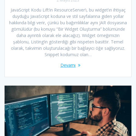
2 Mayıs 2023
JavaScript Kodu Lift’in ResourceServer’ı, bu widget’ın ihtiyaç
duyduğu JavaScript koduna ve stil sayfalarına giden yollar
hakkında bilgi verir, çünkü bu bağımlılıklar aynı JAR dosyasına
gömülüdür (bu konuyu “Bir Widget Oluşturma” bölümünde
daha ayrıntılı olarak ele alacağız). Widget örneğimizin
şablonu, Listing’in gösterdiği gibi nispeten basittir. Temel
olarak, takvimin oluşturulacağı bir bağlayıcı öğe sağlıyoruz.
Snippet kodumuz olan…
Devamı