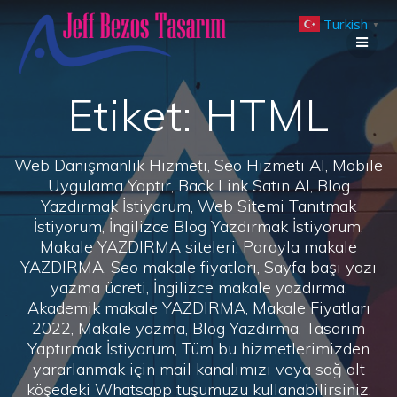
Skip
Turkish
to
▼
content
Etiket:
HTML
Web Danışmanlık Hizmeti, Seo Hizmeti Al, Mobile
Uygulama Yaptır, Back Link Satın Al, Blog
Yazdırmak İstiyorum, Web Sitemi Tanıtmak
İstiyorum, İngilizce Blog Yazdırmak İstiyorum,
Makale YAZDIRMA siteleri, Parayla makale
YAZDIRMA, Seo makale fiyatları, Sayfa başı yazı
yazma ücreti, İngilizce makale yazdırma,
Akademik makale YAZDIRMA, Makale Fiyatları
2022, Makale yazma, Blog Yazdırma, Tasarım
Yaptırmak İstiyorum, Tüm bu hizmetlerimizden
yararlanmak için mail kanalımızı veya sağ alt
köşedeki Whatsapp tuşumuzu kullanabilirsiniz.