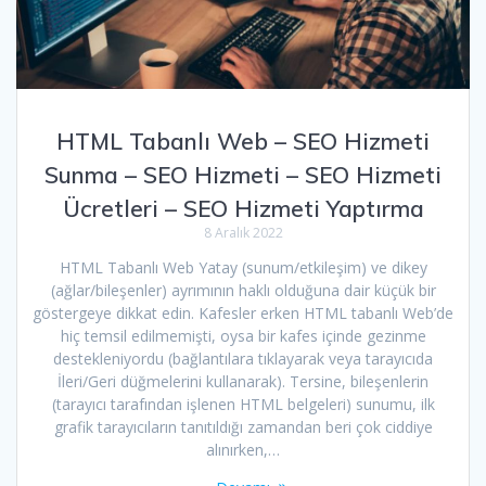
HTML Tabanlı Web – SEO Hizmeti
Sunma – SEO Hizmeti – SEO Hizmeti
Ücretleri – SEO Hizmeti Yaptırma
8 Aralık 2022
HTML Tabanlı Web Yatay (sunum/etkileşim) ve dikey
(ağlar/bileşenler) ayrımının haklı olduğuna dair küçük bir
göstergeye dikkat edin. Kafesler erken HTML tabanlı Web’de
hiç temsil edilmemişti, oysa bir kafes içinde gezinme
destekleniyordu (bağlantılara tıklayarak veya tarayıcıda
İleri/Geri düğmelerini kullanarak). Tersine, bileşenlerin
(tarayıcı tarafından işlenen HTML belgeleri) sunumu, ilk
grafik tarayıcıların tanıtıldığı zamandan beri çok ciddiye
alınırken,…