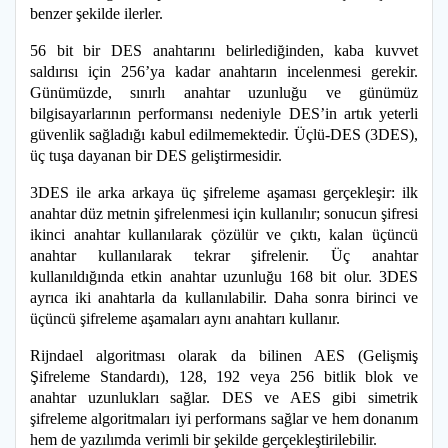
benzer şekilde ilerler.
56 bit bir DES anahtarını belirlediğinden, kaba kuvvet
saldırısı için 256’ya kadar anahtarın incelenmesi gerekir.
Günümüzde, sınırlı anahtar uzunluğu ve günümüz
bilgisayarlarının performansı nedeniyle DES’in artık yeterli
güvenlik sağladığı kabul edilmemektedir. Üçlü-DES (3DES),
üç tuşa dayanan bir DES geliştirmesidir.
3DES ile arka arkaya üç şifreleme aşaması gerçekleşir: ilk
anahtar düz metnin şifrelenmesi için kullanılır; sonucun şifresi
ikinci anahtar kullanılarak çözülür ve çıktı, kalan üçüncü
anahtar kullanılarak tekrar şifrelenir. Üç anahtar
kullanıldığında etkin anahtar uzunluğu 168 bit olur. 3DES
ayrıca iki anahtarla da kullanılabilir. Daha sonra birinci ve
üçüncü şifreleme aşamaları aynı anahtarı kullanır.
Rijndael algoritması olarak da bilinen AES (Gelişmiş
Şifreleme Standardı), 128, 192 veya 256 bitlik blok ve
anahtar uzunlukları sağlar. DES ve AES gibi simetrik
şifreleme algoritmaları iyi performans sağlar ve hem donanım
hem de yazılımda verimli bir şekilde gerçekleştirilebilir.