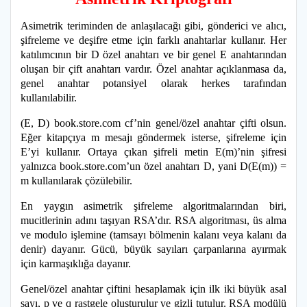
Asimetrik teriminden de anlaşılacağı gibi, gönderici ve alıcı,
şifreleme ve deşifre etme için farklı anahtarlar kullanır. Her
katılımcının bir D özel anahtarı ve bir genel E anahtarından
oluşan bir çift anahtarı vardır. Özel anahtar açıklanmasa da,
genel anahtar potansiyel olarak herkes tarafından
kullanılabilir.
(E, D) book.store.com cf’nin genel/özel anahtar çifti olsun.
Eğer kitapçıya m mesajı göndermek isterse, şifreleme için
E’yi kullanır. Ortaya çıkan şifreli metin E(m)’nin şifresi
yalnızca book.store.com’un özel anahtarı D, yani D(E(m)) =
m kullanılarak çözülebilir.
En yaygın asimetrik şifreleme algoritmalarından biri,
mucitlerinin adını taşıyan RSA’dır. RSA algoritması, üs alma
ve modulo işlemine (tamsayı bölmenin kalanı veya kalanı da
denir) dayanır. Gücü, büyük sayıları çarpanlarına ayırmak
için karmaşıklığa dayanır.
Genel/özel anahtar çiftini hesaplamak için ilk iki büyük asal
sayı, p ve q rastgele oluşturulur ve gizli tutulur. RSA modülü