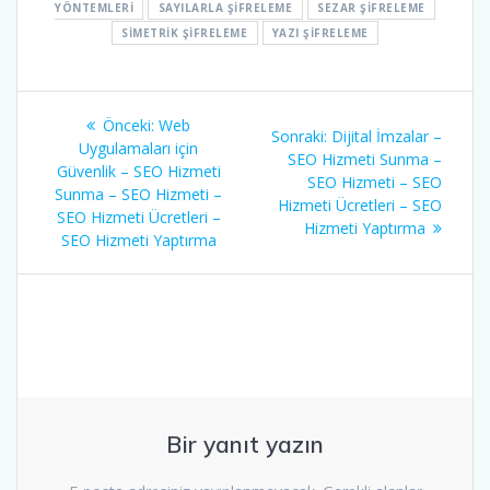
YÖNTEMLERI
SAYILARLA ŞIFRELEME
SEZAR ŞIFRELEME
SIMETRIK ŞIFRELEME
YAZI ŞIFRELEME
Yazı
Önceki
Önceki:
Web
Sonraki
Sonraki:
Dijital İmzalar –
gezinmesi
yazı:
Uygulamaları için
yazı:
SEO Hizmeti Sunma –
Güvenlik – SEO Hizmeti
SEO Hizmeti – SEO
Sunma – SEO Hizmeti –
Hizmeti Ücretleri – SEO
SEO Hizmeti Ücretleri –
Hizmeti Yaptırma
SEO Hizmeti Yaptırma
Bir yanıt yazın