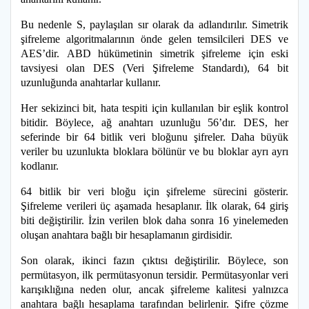
Bu nedenle S, paylaşılan sır olarak da adlandırılır. Simetrik
şifreleme algoritmalarının önde gelen temsilcileri DES ve
AES’dir.
ABD hükümetinin simetrik şifreleme için eski
tavsiyesi olan DES (Veri Şifreleme Standardı), 64 bit
uzunluğunda anahtarlar kullanır.
Her sekizinci bit, hata tespiti için kullanılan bir eşlik kontrol
bitidir. Böylece, ağ anahtarı uzunluğu 56’dır. DES, her
seferinde bir 64 bitlik veri bloğunu şifreler. Daha büyük
veriler bu uzunlukta bloklara bölünür ve bu bloklar ayrı ayrı
kodlanır.
64 bitlik bir veri bloğu için şifreleme sürecini gösterir.
Şifreleme verileri üç aşamada hesaplanır. İlk olarak, 64 giriş
biti değiştirilir. İzin verilen blok daha sonra 16 yinelemeden
oluşan anahtara bağlı bir hesaplamanın girdisidir.
Son olarak, ikinci fazın çıktısı değiştirilir. Böylece, son
permütasyon, ilk permütasyonun tersidir. Permütasyonlar veri
karışıklığına neden olur, ancak şifreleme kalitesi yalnızca
anahtara bağlı hesaplama tarafından belirlenir. Şifre çözme