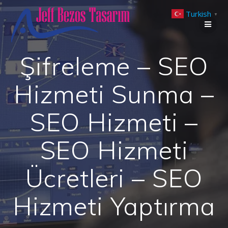
Skip
Turkish
to
▼
content
Şifreleme – SEO
Hizmeti Sunma –
SEO Hizmeti –
SEO Hizmeti
Ücretleri – SEO
Hizmeti Yaptırma