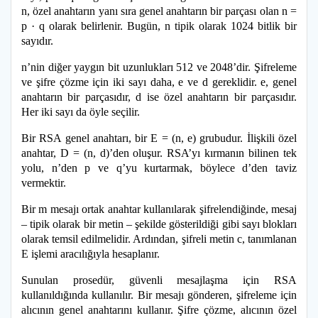
n, özel anahtarın yanı sıra genel anahtarın bir parçası olan n =
p · q olarak belirlenir. Bugün, n tipik olarak 1024 bitlik bir
sayıdır.
n’nin diğer yaygın bit uzunlukları 512 ve 2048’dir. Şifreleme
ve şifre çözme için iki sayı daha, e ve d gereklidir. e, genel
anahtarın bir parçasıdır, d ise özel anahtarın bir parçasıdır.
Her iki sayı da öyle seçilir.
Bir RSA genel anahtarı, bir E = (n, e) grubudur. İlişkili özel
anahtar, D = (n, d)’den oluşur. RSA’yı kırmanın bilinen tek
yolu, n’den p ve q’yu kurtarmak, böylece d’den taviz
vermektir.
Bir m mesajı ortak anahtar kullanılarak şifrelendiğinde, mesaj
– tipik olarak bir metin – şekilde gösterildiği gibi sayı blokları
olarak temsil edilmelidir. Ardından, şifreli metin c, tanımlanan
E işlemi aracılığıyla hesaplanır.
Sunulan prosedür, güvenli mesajlaşma için RSA
kullanıldığında kullanılır. Bir mesajı gönderen, şifreleme için
alıcının genel anahtarını kullanır. Şifre çözme, alıcının özel