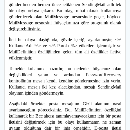
gönderilmeden hemen önce tetiklenen SendingMail adlı tek
bir olayı ortaya çıkarır. Bu olay, nihai olarak kullanıcıya
gönderilecek olan MailMessage nesnesinde geçer, böylece
MailMessage nesnesini ihtiyaçlarınıza göre programlı olarak
değiştirebilirsiniz.
İleti bu olaya ulaştığında, gövde içeriği ayarlanmıştır, <%
KullanıcıAdı %> ve <% Parola %> etiketleri işlenmiştir ve
MailDefinition özelliğinden gelen tüm alt özellikler iletiye
yüklenmiştir.
Temelde kullanıma hazırdır, bu nedenle ihtiyacınız olan
değişiklikleri yapın ve ardından PasswordRecovery
kontrolünün mesajı kendi kendine göndermesine izin verin.
Kullanıcı mesajı iki kez alacağından, mesajı SendingMail
olayının içinden göndermeyin.
Aşağıdaki örnekte, posta mesajının Gizli alanının nasıl
ayarlanacağını göreceksiniz. Bu, MailDefinition özelliğini
kullanarak bir Bcc alıcısı tanımlayamayacağınız için bir posta
iletisini değiştirmek için bu olayı kullanmanın ne zaman
uygun olduğuna dair bir iniş örneğidir. E-posta iletisi