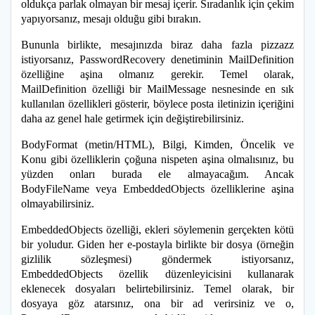
oldukça parlak olmayan bir mesaj içerir. Sıradanlık için çekim
yapıyorsanız, mesajı olduğu gibi bırakın.
Bununla birlikte, mesajınızda biraz daha fazla pizzazz
istiyorsanız, PasswordRecovery denetiminin MailDefinition
özelliğine aşina olmanız gerekir. Temel olarak,
MailDefinition özelliği bir MailMessage nesnesinde en sık
kullanılan özellikleri gösterir, böylece posta iletinizin içeriğini
daha az genel hale getirmek için değiştirebilirsiniz.
BodyFormat (metin/HTML), Bilgi, Kimden, Öncelik ve
Konu gibi özelliklerin çoğuna nispeten aşina olmalısınız, bu
yüzden onları burada ele almayacağım. Ancak
BodyFileName veya EmbeddedObjects özelliklerine aşina
olmayabilirsiniz.
EmbeddedObjects özelliği, ekleri söylemenin gerçekten kötü
bir yoludur. Giden her e-postayla birlikte bir dosya (örneğin
gizlilik sözleşmesi) göndermek istiyorsanız,
EmbeddedObjects özellik düzenleyicisini kullanarak
eklenecek dosyaları belirtebilirsiniz. Temel olarak, bir
dosyaya göz atarsınız, ona bir ad verirsiniz ve o,