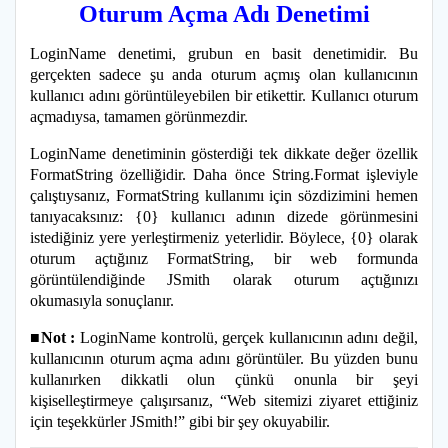
Oturum Açma Adı Denetimi
LoginName denetimi, grubun en basit denetimidir. Bu
gerçekten sadece şu anda oturum açmış olan kullanıcının
kullanıcı adını görüntüleyebilen bir etikettir. Kullanıcı oturum
açmadıysa, tamamen görünmezdir.
LoginName denetiminin gösterdiği tek dikkate değer özellik
FormatString özelliğidir. Daha önce String.Format işleviyle
çalıştıysanız, FormatString kullanımı için sözdizimini hemen
tanıyacaksınız: {0} kullanıcı adının dizede görünmesini
istediğiniz yere yerleştirmeniz yeterlidir. Böylece, {0} olarak
oturum açtığınız FormatString, bir web formunda
görüntülendiğinde JSmith olarak oturum açtığınızı
okumasıyla sonuçlanır.
■Not :
LoginName kontrolü, gerçek kullanıcının adını değil,
kullanıcının oturum açma adını görüntüler. Bu yüzden bunu
kullanırken dikkatli olun çünkü onunla bir şeyi
kişiselleştirmeye çalışırsanız, “Web sitemizi ziyaret ettiğiniz
için teşekkürler JSmith!” gibi bir şey okuyabilir.