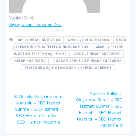
Yazılım Deniz
Biyografinin Tamamını Gör
APPLE HESAP KURTARMA
GMAIL ŞIFRE KURTARMA
GMAIL
ŞIFREMI UNUTTUM TELEFON NUMARASI YOK
GMAIL ŞIFRESINI
UNUTTUM TELEFON AÇILMIYOR
GOOGLE HESAP KURTARMA
HESAP KURTARMA
IFORGOT.APPLE.COM HESAP KURTARMA
TELEFONDA AÇIK OLAN GMAIL ŞIFRESINI ÖĞRENME
Yazı
Sonraki
Sonraki:
Kullanıcı
Önceki
Önceki:
Giriş Görünüm
gezinmesi
yazı:
Oluşturma Süreci – SEO
yazı:
Kontrolü – SEO Hizmeti
Hizmeti Sunma – SEO
Sunma – SEO Hizmeti –
Hizmeti – SEO Hizmeti
SEO Hizmeti Ücretleri –
Ücretleri – SEO Hizmeti
SEO Hizmeti Yaptırma
Yaptırma