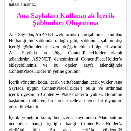
hatası alırsınız.
Ana Sayfaları Kullanarak İçerik
Şablonları Oluşturma
Ana Sayfalar, ASP.NET web formları için şablonlar tanımlar.
Herhangi bir şablonda olduğu gibi, şablonun, şablon dışı
içeriği görüntülemek üzere değiştirilebilen bölgeleri vardır.
Ana Sayfada bu bölge ContentPlaceHolder olarak
adlandırılır. ASP.NET denetimlerini ContentPlaceHolder’a
ekleyebilirsiniz ve bu öğeler, sayfa işlendiğinde
ContentPlaceHolder’ın yerine görünür.
İçerik yönetimi kodu, içerik veritabanından içerik yükler, Ana
Sayfada uygun ContentPlaceHolder’ı bulur ve ardından
içerik öğesini o Content➥ PlaceHolder’a yükler. Bölümün
başlarından itibaren, bu süreci özetleyen temel bir diyagram
gösterilmektedir.
İçerik yönetimi kodu, her içerik kaydındaki Alan sütunu
nedeniyle hangi içeriğin hangi ContentPlaceHolder’a
girdiğini bilir. Bu alan, içeriğin yüklendiği