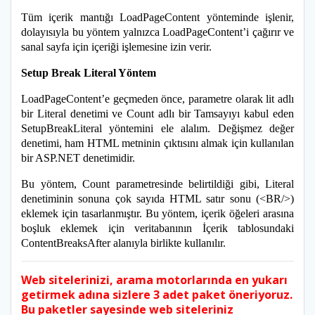
Tüm içerik mantığı LoadPageContent yönteminde işlenir,
dolayısıyla bu yöntem yalnızca LoadPageContent’i çağırır ve
sanal sayfa için içeriği işlemesine izin verir.
Setup Break Literal Yöntem
LoadPageContent’e geçmeden önce, parametre olarak lit adlı
bir Literal denetimi ve Count adlı bir Tamsayıyı kabul eden
SetupBreakLiteral yöntemini ele alalım. Değişmez değer
denetimi, ham HTML metninin çıktısını almak için kullanılan
bir ASP.NET denetimidir.
Bu yöntem, Count parametresinde belirtildiği gibi, Literal
denetiminin sonuna çok sayıda HTML satır sonu (<BR/>)
eklemek için tasarlanmıştır. Bu yöntem, içerik öğeleri arasına
boşluk eklemek için veritabanının İçerik tablosundaki
ContentBreaksAfter alanıyla birlikte kullanılır.
Web sitelerinizi, arama motorlarında en yukarı
getirmek adına sizlere 3 adet paket öneriyoruz.
Bu paketler sayesinde web siteleriniz