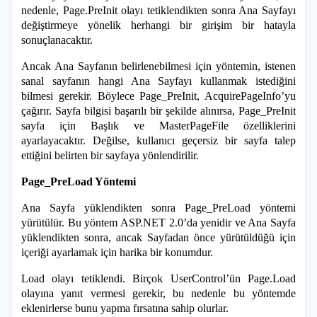
nedenle, Page.PreInit olayı tetiklendikten sonra Ana Sayfayı
değiştirmeye yönelik herhangi bir girişim bir hatayla
sonuçlanacaktır.
Ancak Ana Sayfanın belirlenebilmesi için yöntemin, istenen
sanal sayfanın hangi Ana Sayfayı kullanmak istediğini
bilmesi gerekir. Böylece Page_PreInit, AcquirePageInfo’yu
çağırır. Sayfa bilgisi başarılı bir şekilde alınırsa, Page_PreInit
sayfa için Başlık ve MasterPageFile özelliklerini
ayarlayacaktır. Değilse, kullanıcı geçersiz bir sayfa talep
ettiğini belirten bir sayfaya yönlendirilir.
Page_PreLoad Yöntemi
Ana Sayfa yüklendikten sonra Page_PreLoad yöntemi
yürütülür. Bu yöntem ASP.NET 2.0’da yenidir ve Ana Sayfa
yüklendikten sonra, ancak Sayfadan önce yürütüldüğü için
içeriği ayarlamak için harika bir konumdur.
Load olayı tetiklendi. Birçok UserControl’ün Page.Load
olayına yanıt vermesi gerekir, bu nedenle bu yöntemde
eklenirlerse bunu yapma fırsatına sahip olurlar.