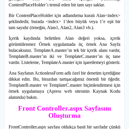
ContentPlaceHolder’ı temsil eden bir tam sayı saklar.
Bir ContentPlaceHolder için adlandırma kuralı Alan<index>
şeklindedir, burada <index> 1’den büyük veya 1’e eşit bir
tam sayıdır (örneğin, Alan1, Alan2, Alan3 vb.).
İçerik kaydında belirtilen Alan değeri yoksa, içerik
görüntülenmez Örnek uygulamada üç örnek Ana Sayfa
bulacaksınız. TemplateA.master’ın tek bir içerik alanı vardır,
TemplateB.master’ın iki ve TemplateC.master’ın üç tane
vardır. Listeleme, TemplateA.master için işaretlemeyi gösterir.
Ana Sayfanın ActionlessForm adlı özel bir denetim içerdiğine
dikkat edin. Bu, birazdan tartışacağımız önemli bir öğedir.
TemplateB.master ve TemplateC.master biçimlendirmesi için
örnek uygulamaya (Apress web sitesinin Kaynak Kodu
alanında) bakın.
Front Controller.aspx Sayfasını
Oluşturma
FrontController.aspx sayfası oldukça basit bir sayfadır çünkü