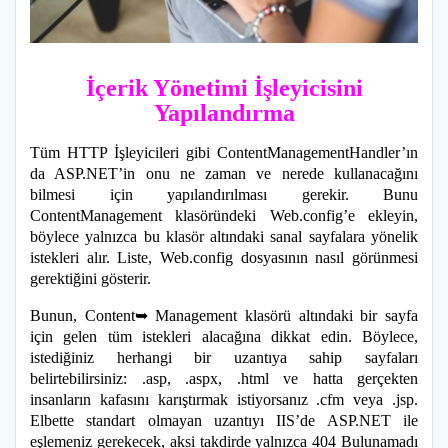
İçerik Yönetimi İşleyicisini
Yapılandırma
Tüm HTTP İşleyicileri gibi ContentManagementHandler’ın
da ASP.NET’in onu ne zaman ve nerede kullanacağını
bilmesi için yapılandırılması gerekir. Bunu
ContentManagement klasöründeki Web.config’e ekleyin,
böylece yalnızca bu klasör altındaki sanal sayfalara yönelik
istekleri alır. Liste, Web.config dosyasının nasıl görünmesi
gerektiğini gösterir.
Bunun, Content➥ Management klasörü altındaki bir sayfa
için gelen tüm istekleri alacağına dikkat edin. Böylece,
istediğiniz herhangi bir uzantıya sahip sayfaları
belirtebilirsiniz: .asp, .aspx, .html ve hatta gerçekten
insanların kafasını karıştırmak istiyorsanız .cfm veya .jsp.
Elbette standart olmayan uzantıyı IIS’de ASP.NET ile
eşlemeniz gerekecek, aksi takdirde yalnızca 404 Bulunamadı