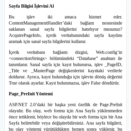
Sayfa Bilgisi İşlevini Al
Bu işlev iki amaca hizmet eder.
ContentManagementHandler’daki bağlam nesnesinde
saklanan sanal sayfa bilgilerini hatırlıyor musunuz?
AcquirePageInfo, içerik veritabanındaki sayfa kaydını
aramak için sanal sayfa bilgilerini kullanır.
İçerik veritabanı bağlantı dizgisi, Web.config’in
<connectionStrings> bölümündeki “Database” anahtarı ile
tanımlanır.
Sanal sayfa için kayıt bulunursa, işlev _PageID,
_Title ve _MasterPage değişkenlerini kayıttaki verilerle
doldurur. Ayrıca, kayıt bulunduğu için işlevin dönüş değerini
True olarak ayarlar. Kayıt bulunmazsa, işlev False döndürür.
Page_PreInit Yöntemi
ASP.NET 2.0’daki bir başka yeni özellik de Page.PreInit
olayıdır. Bu olay, web formu için Ana Sayfa yüklenmeden
önce tetiklenir, böylece bu olayda bir web formu için bir Ana
Sayfa belirtebilir veya değiştirebilirsiniz. Ana sayfa bilgileri,
bu olay yöntemi yürütüldükten hemen sonra yüklenir, bu