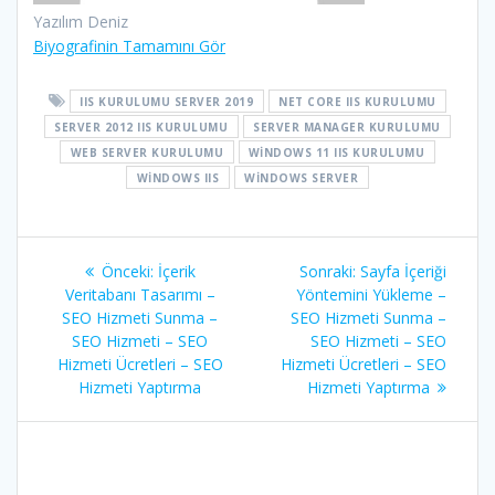
Yazılım Deniz
Biyografinin Tamamını Gör
IIS KURULUMU SERVER 2019
NET CORE IIS KURULUMU
SERVER 2012 IIS KURULUMU
SERVER MANAGER KURULUMU
WEB SERVER KURULUMU
WINDOWS 11 IIS KURULUMU
WINDOWS IIS
WINDOWS SERVER
Yazı
Önceki
Sonraki
Önceki:
İçerik
Sonraki:
Sayfa İçeriği
gezinmesi
yazı:
yazı:
Veritabanı Tasarımı –
Yöntemini Yükleme –
SEO Hizmeti Sunma –
SEO Hizmeti Sunma –
SEO Hizmeti – SEO
SEO Hizmeti – SEO
Hizmeti Ücretleri – SEO
Hizmeti Ücretleri – SEO
Hizmeti Yaptırma
Hizmeti Yaptırma