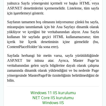
yalnızca Sayfa yönergesini içermeli ve başka HTML veya
ASP.NET denetimlerini içermemelidir. Listeleme, tüm sayfa
için işaretlemeyi gösterir.
Sayfanın tamamen boş olmasını istiyorsunuz çünkü bu sayfa,
mizanpajını tanımlamak için bir Ana Sayfayı dinamik olarak
yüklüyor ve içeriğini bir veritabanından alıyor. Ana Sayfa
kullanan bir sayfada geçici HTML kullanamazsınız; tüm
içerik bir İçerik denetiminin içine girmelidir (bu,
ContentPlaceHolder’da sona erer).
Sayfada herhangi bir metin varsa, sayfa yürütüldüğünde
ASP.NET bir istisna atar. Ayrıca, Master Page’in
veritabanından gelen sayfa bilgilerine dayalı olarak çalışma
zamanında dinamik olarak yüklendiğini ve bu nedenle Page
yönergesinde MasterPageFile özniteliğinin belirtilmediğini de
bilin.
Windows 11 IIS kurulumu
NET Core IIS kurulumu
Windows IIS