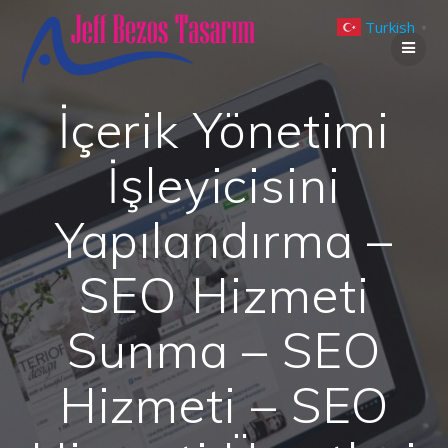
Skip
Turkish
to
▼
content
İçerik Yönetimi
İşleyicisini
Yapılandırma –
SEO Hizmeti
Sunma – SEO
Hizmeti – SEO