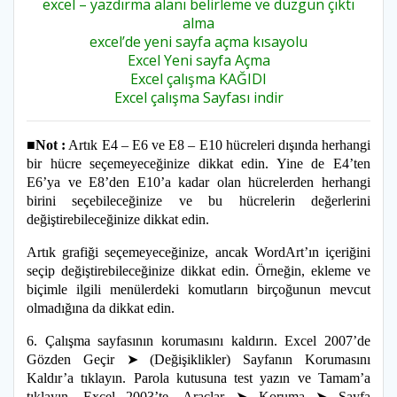
excel – yazdırma alanı belirleme ve düzgün çıktı
alma
excel’de yeni sayfa açma kısayolu
Excel Yeni sayfa Açma
Excel çalışma KAĞIDI
Excel çalışma Sayfası indir
■Not :
Artık E4 – E6 ve E8 – E10 hücreleri dışında herhangi
bir hücre seçemeyeceğinize dikkat edin. Yine de E4’ten
E6’ya ve E8’den E10’a kadar olan hücrelerden herhangi
birini seçebileceğinize ve bu hücrelerin değerlerini
değiştirebileceğinize dikkat edin.
Artık grafiği seçemeyeceğinize, ancak WordArt’ın içeriğini
seçip değiştirebileceğinize dikkat edin. Örneğin, ekleme ve
biçimle ilgili menülerdeki komutların birçoğunun mevcut
olmadığına da dikkat edin.
6. Çalışma sayfasının korumasını kaldırın. Excel 2007’de
Gözden Geçir ➤ (Değişiklikler) Sayfanın Korumasını
Kaldır’a tıklayın. Parola kutusuna test yazın ve Tamam’a
tıklayın. Excel 2003’te, Araçlar ➤ Koruma ➤ Sayfa