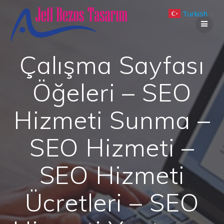
Skip
Turkish
to
▼
content
Çalışma Sayfası
Öğeleri – SEO
Hizmeti Sunma –
SEO Hizmeti –
SEO Hizmeti
Ücretleri – SEO