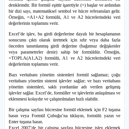
denklemdir. Bir formül eşittir işaretiyle (=) başlar ve ardından
bir dizi sayı, matematiksel sembol ve hücre referansları gelir.
Örneğin, =A1+A2 formülü, A1 ve A2 hücrelerindeki veri
değerlerinin toplamını verir.
Excel’de işlev, bu girdi değerlerine dayalı bir hesaplamanın
sonucunu çıktı olarak üretmek için sıfır veya daha fazla
önceden tanımlanmış girdi değerine (bağımsız değişkenler
veya parametreler denir) sahip bir formüldür. Örneğin,
=TOPLA(A1,A2) formülü, A1 ve A2 hücrelerindeki veri
değerlerinin toplamını verir.
Bazı veritabanı yönetim sistemleri formül sağlamaz; çoğu
veritabanı yönetim sistemi işlevler sağlar; ve bazı veritabanı
yönetim sistemleri, saklı yordamlar adı verilen gelişmiş
işlevler sağlar. Excel’de, formüller ve işlevlerin anlaşılması ve
eklenmesi kolaydır ve çalıştırılmaları hızlı olabilir.
Bir çalışma sayfası hücresine formül eklemek için F2 tuşuna
basın veya Formül Çubuğu’na tıklayın, formülü yazın ve
Enter tuşuna basın.
Excel 2007’de bir çalışma sayfası hücresine işlev eklemek