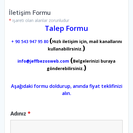
İletişim Formu
*
işareti olan alanlar zorunludur
Talep Formu
(
+ 90 543 947 95 80
Hızlı iletişim için, mail kanallarını
)
kullanabilirsiniz.
(
info@jeffbezosweb.com
Belgelerinizi buraya
)
gönderebilirsiniz.
Aşağıdaki formu doldurup, anında fiyat teklifinizi
alın.
Adınız
*