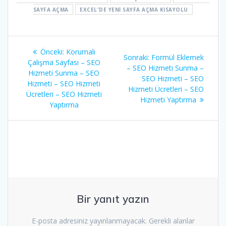
SAYFA AÇMA
EXCEL'DE YENI SAYFA AÇMA KISAYOLU
Yazı
Önceki
Önceki:
Korumalı
Sonraki
Sonraki:
Formül Eklemek
gezinmesi
yazı:
Çalışma Sayfası – SEO
yazı:
– SEO Hizmeti Sunma –
Hizmeti Sunma – SEO
SEO Hizmeti – SEO
Hizmeti – SEO Hizmeti
Hizmeti Ücretleri – SEO
Ücretleri – SEO Hizmeti
Hizmeti Yaptırma
Yaptırma
Bir yanıt yazın
E-posta adresiniz yayınlanmayacak.
Gerekli alanlar