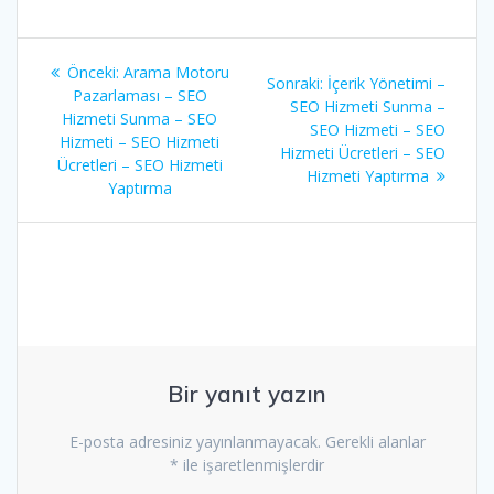
Yazı
Önceki
Önceki:
Arama Motoru
Sonraki
Sonraki:
İçerik Yönetimi –
gezinmesi
yazı:
Pazarlaması – SEO
yazı:
SEO Hizmeti Sunma –
Hizmeti Sunma – SEO
SEO Hizmeti – SEO
Hizmeti – SEO Hizmeti
Hizmeti Ücretleri – SEO
Ücretleri – SEO Hizmeti
Hizmeti Yaptırma
Yaptırma
Bir yanıt yazın
E-posta adresiniz yayınlanmayacak.
Gerekli alanlar
*
ile işaretlenmişlerdir