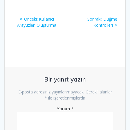
Yazı
Önceki
Sonraki
Önceki:
Kullanıcı
Sonraki:
Düğme
gezinmesi
yazı:
yazı:
Arayüzleri Oluşturma
Kontrolleri
Bir yanıt yazın
E-posta adresiniz yayınlanmayacak.
Gerekli alanlar
*
ile işaretlenmişlerdir
Yorum
*