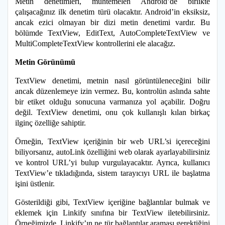
Metin denetimleri, muhtemelen Android’de birlikte
çalışacağınız ilk denetim türü olacaktır. Android’in eksiksiz,
ancak ezici olmayan bir dizi metin denetimi vardır. Bu
bölümde TextView, EditText, AutoCompleteTextView ve
MultiCompleteTextView kontrollerini ele alacağız.
Metin Görünümü
TextView denetimi, metnin nasıl görüntüleneceğini bilir
ancak düzenlemeye izin vermez. Bu, kontrolün aslında sahte
bir etiket olduğu sonucuna varmanıza yol açabilir. Doğru
değil. TextView denetimi, onu çok kullanışlı kılan birkaç
ilginç özelliğe sahiptir.
Örneğin, TextView içeriğinin bir web URL’si içereceğini
biliyorsanız, autoLink özelliğini web olarak ayarlayabilirsiniz
ve kontrol URL’yi bulup vurgulayacaktır. Ayrıca, kullanıcı
TextView’e tıkladığında, sistem tarayıcıyı URL ile başlatma
işini üstlenir.
Gösterildiği gibi, TextView içeriğine bağlantılar bulmak ve
eklemek için Linkify sınıfına bir TextView iletebilirsiniz.
Örneğimizde, Linkify’ın ne tür bağlantılar araması gerektiğini