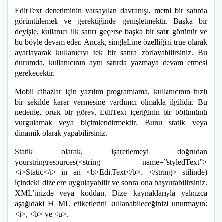
EditText denetiminin varsayılan davranışı, metni bir satırda
görüntülemek ve gerektiğinde genişletmektir. Başka bir
deyişle, kullanıcı ilk satırı geçerse başka bir satır görünür ve
bu böyle devam eder. Ancak, singleLine özelliğini true olarak
ayarlayarak kullanıcıyı tek bir satıra zorlayabilirsiniz. Bu
durumda, kullanıcının aynı satırda yazmaya devam etmesi
gerekecektir.
Mobil cihazlar için yazılım programlama, kullanıcının hızlı
bir şekilde karar vermesine yardımcı olmakla ilgilidir. Bu
nedenle, ortak bir görev, EditText içeriğinin bir bölümünü
vurgulamak veya biçimlendirmektir. Bunu statik veya
dinamik olarak yapabilirsiniz.
Statik olarak, işaretlemeyi doğrudan
yourstringresources(<string name=”styledText”>
<i>Static</i> in an <b>EditText</b>. </string> stilinde)
içindeki dizelere uygulayabilir ve sonra ona başvurabilirsiniz.
XML’inizde veya koddan. Dize kaynaklarıyla yalnızca
aşağıdaki HTML etiketlerini kullanabileceğinizi unutmayın:
<i>, <b> ve <u>.