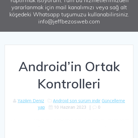
Yaptırmak İstiyorum, Tüm bu hizmetlerimizden
yararlanmak için mail kanalımızı veya sağ alt
köşedeki Whatsapp tuşumuzu kullanabilirsiniz.
info@jeffbezosweb.com
Android’in Ortak
Kontrolleri
Yazılım Deniz
Android son sürüm indir
Güncelleme
yap
10 Haziran 2023
|
0