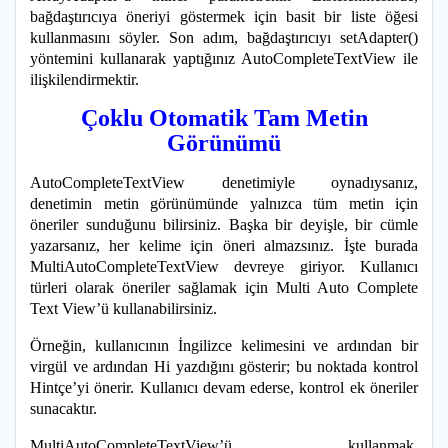
bağdaştırıcıya öneriyi göstermek için basit bir liste öğesi
kullanmasını söyler. Son adım, bağdaştırıcıyı setAdapter()
yöntemini kullanarak yaptığınız AutoCompleteTextView ile
ilişkilendirmektir.
Çoklu Otomatik Tam Metin
Görünümü
AutoCompleteTextView denetimiyle oynadıysanız,
denetimin metin görünümünde yalnızca tüm metin için
öneriler sunduğunu bilirsiniz. Başka bir deyişle, bir cümle
yazarsanız, her kelime için öneri almazsınız. İşte burada
MultiAutoCompleteTextView devreye giriyor. Kullanıcı
türleri olarak öneriler sağlamak için Multi Auto Complete
Text View’ü kullanabilirsiniz.
Örneğin, kullanıcının İngilizce kelimesini ve ardından bir
virgül ve ardından Hi yazdığını gösterir; bu noktada kontrol
Hintçe’yi önerir. Kullanıcı devam ederse, kontrol ek öneriler
sunacaktır.
MultiAutoCompleteTextView’ü kullanmak,