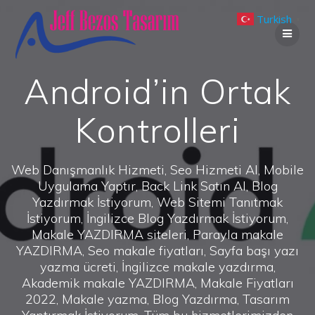
Skip
Turkish
to
▼
content
Android’in Ortak
Kontrolleri
Web Danışmanlık Hizmeti, Seo Hizmeti Al, Mobile
Uygulama Yaptır, Back Link Satın Al, Blog
Yazdırmak İstiyorum, Web Sitemi Tanıtmak
İstiyorum, İngilizce Blog Yazdırmak İstiyorum,
Makale YAZDIRMA siteleri, Parayla makale
YAZDIRMA, Seo makale fiyatları, Sayfa başı yazı
yazma ücreti, İngilizce makale yazdırma,
Akademik makale YAZDIRMA, Makale Fiyatları
2022, Makale yazma, Blog Yazdırma, Tasarım