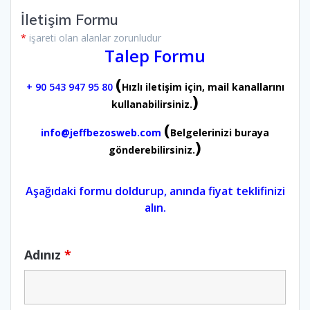
İletişim Formu
*
işareti olan alanlar zorunludur
Talep Formu
(
+ 90 543 947 95 80
Hızlı iletişim için, mail kanallarını
)
kullanabilirsiniz.
(
info@jeffbezosweb.com
Belgelerinizi buraya
)
gönderebilirsiniz.
Aşağıdaki formu doldurup, anında fiyat teklifinizi
alın.
Adınız
*