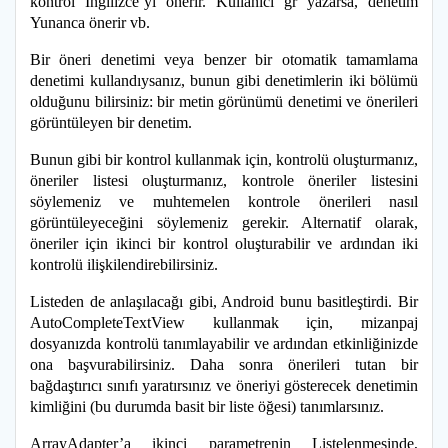
kontrol İngilizce’yi önerir. Kullanıcı gr yazarsa, denetim
Yunanca önerir vb.
Bir öneri denetimi veya benzer bir otomatik tamamlama
denetimi kullandıysanız, bunun gibi denetimlerin iki bölümü
olduğunu bilirsiniz: bir metin görünümü denetimi ve önerileri
görüntüleyen bir denetim.
Bunun gibi bir kontrol kullanmak için, kontrolü oluşturmanız,
öneriler listesi oluşturmanız, kontrole öneriler listesini
söylemeniz ve muhtemelen kontrole önerileri nasıl
görüntüleyeceğini söylemeniz gerekir. Alternatif olarak,
öneriler için ikinci bir kontrol oluşturabilir ve ardından iki
kontrolü ilişkilendirebilirsiniz.
Listeden de anlaşılacağı gibi, Android bunu basitleştirdi. Bir
AutoCompleteTextView kullanmak için, mizanpaj
dosyanızda kontrolü tanımlayabilir ve ardından etkinliğinizde
ona başvurabilirsiniz. Daha sonra önerileri tutan bir
bağdaştırıcı sınıfı yaratırsınız ve öneriyi gösterecek denetimin
kimliğini (bu durumda basit bir liste öğesi) tanımlarsınız.
ArrayAdapter’a ikinci parametrenin Listelenmesinde,