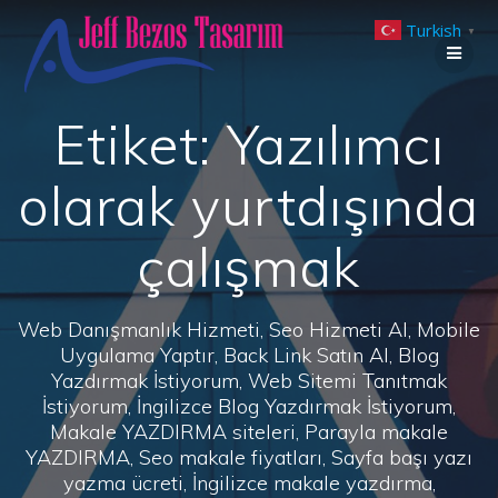
Skip
Turkish
to
▼
content
Etiket:
Yazılımcı
olarak yurtdışında
çalışmak
Web Danışmanlık Hizmeti, Seo Hizmeti Al, Mobile
Uygulama Yaptır, Back Link Satın Al, Blog
Yazdırmak İstiyorum, Web Sitemi Tanıtmak
İstiyorum, İngilizce Blog Yazdırmak İstiyorum,
Makale YAZDIRMA siteleri, Parayla makale
YAZDIRMA, Seo makale fiyatları, Sayfa başı yazı
yazma ücreti, İngilizce makale yazdırma,