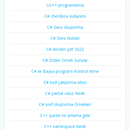
c/c++ programlama
C# checkbox kullanımı
C# class oluşturma
C# Ders Notları
C# dersleri pdf 2022
C# Diziler Örnek Sorular
C# ile Başka programı Kontrol etme
C# kod çalıştırma sitesi
C# partial class Nedir
C# sınıf oluşturma Örnekleri
C++ işareti ne anlama gelir
C++ namespace Nedir