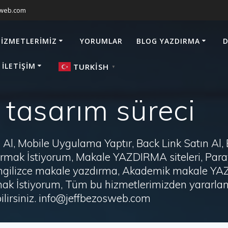
sweb.com
HIZMETLERIMIZ
YORUMLAR
BLOG YAZDIRMA
D
 İLETIŞIM
TURKISH
▼
 tasarım süreci
Al, Mobile Uygulama Yaptır, Back Link Satın Al,
zdırmak İstiyorum, Makale YAZDIRMA siteleri, P
i, İngilizce makale yazdırma, Akademik makale Y
ak İstiyorum, Tüm bu hizmetlerimizden yararlanm
irsiniz. info@jeffbezosweb.com