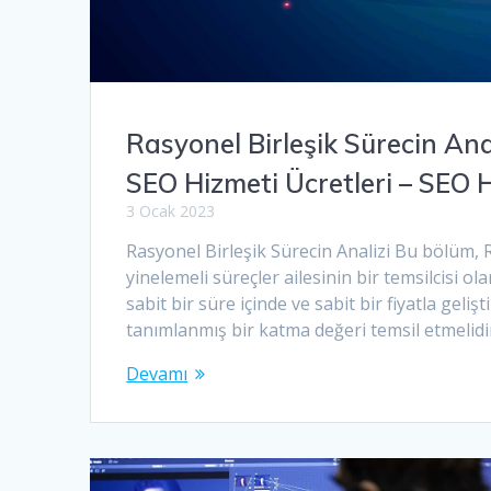
Rasyonel Birleşik Sürecin An
SEO Hizmeti Ücretleri – SEO 
3 Ocak 2023
Rasyonel Birleşik Sürecin Analizi Bu bölüm, Ra
yinelemeli süreçler ailesinin bir temsilcisi o
sabit bir süre içinde ve sabit bir fiyatla geliş
tanımlanmış bir katma değeri temsil etmelidir
Devamı