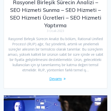
Rasyonel Birleşik Sürecin Analizi –
SEO Hizmeti Sunma – SEO Hizmeti –
SEO Hizmeti Ücretleri – SEO Hizmeti
Yaptırma
3 Ocak 2023
Rasyonel Birleşik Sürecin Analizi Bu bölüm, Rational Unified
Process’i (RUP) ağır, faz yönelimli, artımlı ve yinelemeli
süreçler ailesinin bir temsilcisi olarak tanımlar. Bu süreçlerin
amacı, yüksek kaliteli bir ürünün sabit bir süre içinde ve sabit
bir fiyatla geliştirilmesini desteklemektir. Ürün, gelecekteki
kullanıcıları için iyi tanımlanmış bir katma değeri temsil
etmelidir. RUP, yöntemleri farklı temel iş…
Devamı