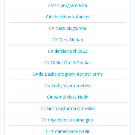
c/c++ programlama
C# checkbox kullanımı
C# class oluşturma
C# Ders Notları
C# dersleri pdf 2022
C# Diziler Örnek Sorular
C# ile Başka programı Kontrol etme
C# kod çalıştırma sitesi
C# partial class Nedir
C# sınıf oluşturma Örnekleri
C++ işareti ne anlama gelir
C++ namespace Nedir