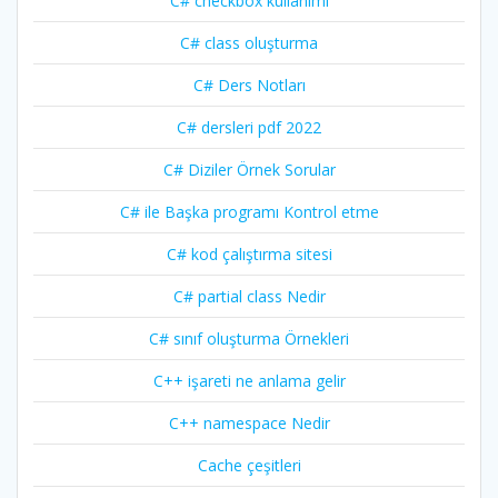
C# checkbox kullanımı
C# class oluşturma
C# Ders Notları
C# dersleri pdf 2022
C# Diziler Örnek Sorular
C# ile Başka programı Kontrol etme
C# kod çalıştırma sitesi
C# partial class Nedir
C# sınıf oluşturma Örnekleri
C++ işareti ne anlama gelir
C++ namespace Nedir
Cache çeşitleri