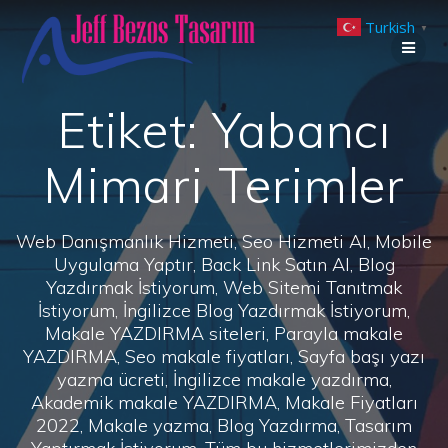
Skip
Turkish
to
▼
content
Etiket:
Yabancı
Mimari Terimler
Web Danışmanlık Hizmeti, Seo Hizmeti Al, Mobile
Uygulama Yaptır, Back Link Satın Al, Blog
Yazdırmak İstiyorum, Web Sitemi Tanıtmak
İstiyorum, İngilizce Blog Yazdırmak İstiyorum,
Makale YAZDIRMA siteleri, Parayla makale
YAZDIRMA, Seo makale fiyatları, Sayfa başı yazı
yazma ücreti, İngilizce makale yazdırma,
Akademik makale YAZDIRMA, Makale Fiyatları
2022, Makale yazma, Blog Yazdırma, Tasarım