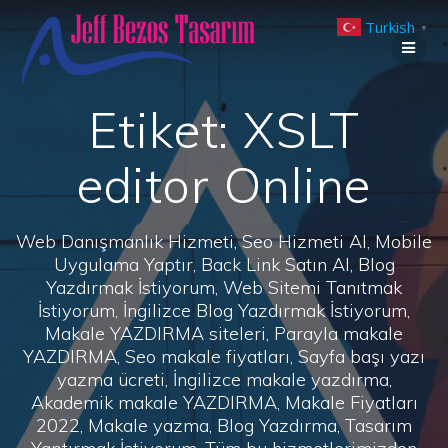
Skip
Turkish
to
▼
content
Etiket:
XSLT
editor Online
Web Danışmanlık Hizmeti, Seo Hizmeti Al, Mobile
Uygulama Yaptır, Back Link Satın Al, Blog
Yazdırmak İstiyorum, Web Sitemi Tanıtmak
İstiyorum, İngilizce Blog Yazdırmak İstiyorum,
Makale YAZDIRMA siteleri, Parayla makale
YAZDIRMA, Seo makale fiyatları, Sayfa başı yazı
yazma ücreti, İngilizce makale yazdırma,
Akademik makale YAZDIRMA, Makale Fiyatları
2022, Makale yazma, Blog Yazdırma, Tasarım