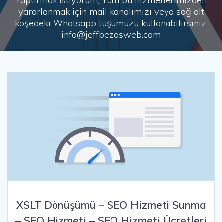
Yaptırmak İstiyorum, Tüm bu hizmetlerimizden
yararlanmak için mail kanalımızı veya sağ alt
köşedeki Whatsapp tuşumuzu kullanabilirsiniz.
info@jeffbezosweb.com
XSLT Dönüşümü – SEO Hizmeti Sunma
– SEO Hizmeti – SEO Hizmeti Ücretleri