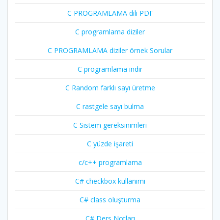
C PROGRAMLAMA dili PDF
C programlama diziler
C PROGRAMLAMA diziler örnek Sorular
C programlama indir
C Random farklı sayı üretme
C rastgele sayı bulma
C Sistem gereksinimleri
C yüzde işareti
c/c++ programlama
C# checkbox kullanımı
C# class oluşturma
C# Ders Notları