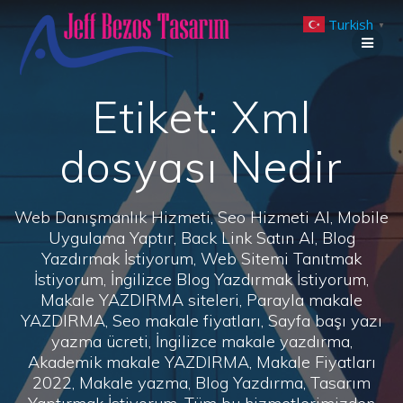
Skip
Turkish
to
▼
content
Etiket:
Xml
dosyası Nedir
Web Danışmanlık Hizmeti, Seo Hizmeti Al, Mobile
Uygulama Yaptır, Back Link Satın Al, Blog
Yazdırmak İstiyorum, Web Sitemi Tanıtmak
İstiyorum, İngilizce Blog Yazdırmak İstiyorum,
Makale YAZDIRMA siteleri, Parayla makale
YAZDIRMA, Seo makale fiyatları, Sayfa başı yazı
yazma ücreti, İngilizce makale yazdırma,
Akademik makale YAZDIRMA, Makale Fiyatları
2022, Makale yazma, Blog Yazdırma, Tasarım