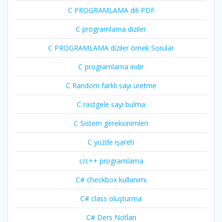
C PROGRAMLAMA dili PDF
C programlama diziler
C PROGRAMLAMA diziler örnek Sorular
C programlama indir
C Random farklı sayı üretme
C rastgele sayı bulma
C Sistem gereksinimleri
C yüzde işareti
c/c++ programlama
C# checkbox kullanımı
C# class oluşturma
C# Ders Notları