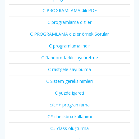
C PROGRAMLAMA dili PDF
C programlama diziler
C PROGRAMLAMA diziler örnek Sorular
C programlama indir
C Random farklı sayı üretme
C rastgele sayı bulma
C Sistem gereksinimleri
C yüzde işareti
c/c++ programlama
C# checkbox kullanımı
C# class oluşturma