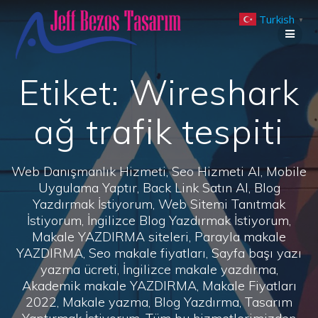
Skip
Turkish
to
▼
content
Etiket:
Wireshark
ağ trafik tespiti
Web Danışmanlık Hizmeti, Seo Hizmeti Al, Mobile
Uygulama Yaptır, Back Link Satın Al, Blog
Yazdırmak İstiyorum, Web Sitemi Tanıtmak
İstiyorum, İngilizce Blog Yazdırmak İstiyorum,
Makale YAZDIRMA siteleri, Parayla makale
YAZDIRMA, Seo makale fiyatları, Sayfa başı yazı
yazma ücreti, İngilizce makale yazdırma,
Akademik makale YAZDIRMA, Makale Fiyatları
2022, Makale yazma, Blog Yazdırma, Tasarım