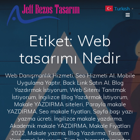
Skip
Turkish
to
▼
content
Etiket:
Web
tasarımı Nedir
Web Danışmanlık Hizmeti, Seo Hizmeti Al, Mobile
Uygulama Yaptır, Back Link Satın Al, Blog
Yazdırmak İstiyorum, Web Sitemi Tanıtmak
İstiyorum, İngilizce Blog Yazdırmak İstiyorum,
Makale YAZDIRMA siteleri, Parayla makale
YAZDIRMA, Seo makale fiyatları, Sayfa başı yazı
yazma ücreti, İngilizce makale yazdırma,
Akademik makale YAZDIRMA, Makale Fiyatları
2022, Makale yazma, Blog Yazdırma, Tasarım