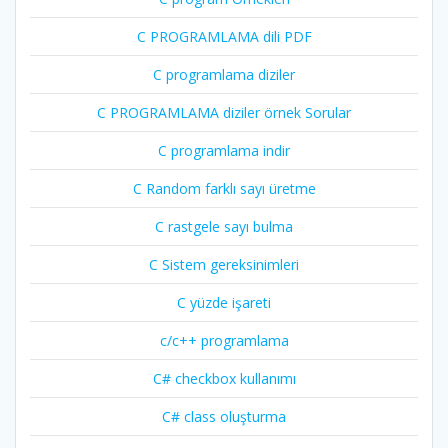
C PROGRAMLAMA dili PDF
C programlama diziler
C PROGRAMLAMA diziler örnek Sorular
C programlama indir
C Random farklı sayı üretme
C rastgele sayı bulma
C Sistem gereksinimleri
C yüzde işareti
c/c++ programlama
C# checkbox kullanımı
C# class oluşturma