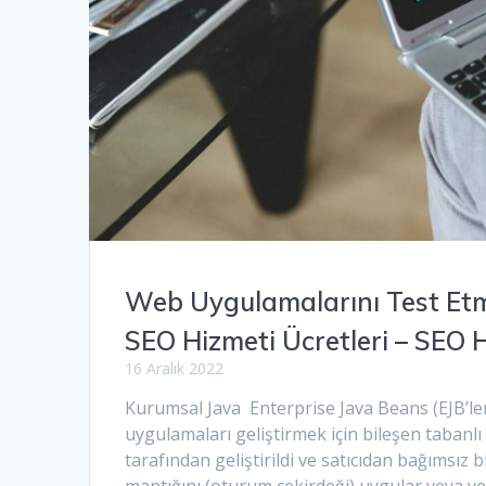
Web Uygulamalarını Test Etm
SEO Hizmeti Ücretleri – SEO 
16 Aralık 2022
Kurumsal Java Enterprise Java Beans (EJB’ler
uygulamaları geliştirmek için bileşen tabanlı
tarafından geliştirildi ve satıcıdan bağımsız
mantığını (oturum çekirdeği) uygular veya veril