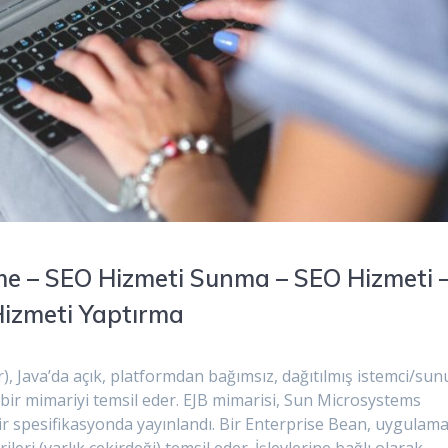
e – SEO Hizmeti Sunma – SEO Hizmeti 
Hizmeti Yaptırma
), Java’da açık, platformdan bağımsız, dağıtılmış istemci/sun
 bir mimariyi temsil eder. EJB mimarisi, Sun Microsystems
 bir spesifikasyonda yayınlandı. Bir Enterprise Bean, uygulam
eri (varlık çekirdeği) temsil eder. İşlevlerine bağlı olarak,