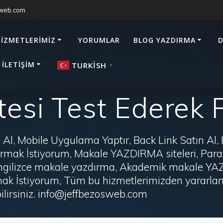
sweb.com
HIZMETLERIMIZ
YORUMLAR
BLOG YAZDIRMA
D
 İLETIŞIM
TURKISH
▼
tesi Test Ederek
Al, Mobile Uygulama Yaptır, Back Link Satın Al,
zdırmak İstiyorum, Makale YAZDIRMA siteleri, P
i, İngilizce makale yazdırma, Akademik makale Y
ak İstiyorum, Tüm bu hizmetlerimizden yararlanm
irsiniz. info@jeffbezosweb.com