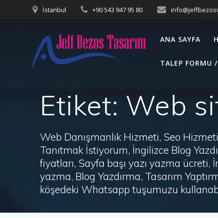
Skip
İstanbul
+90 543 947 95 80
info@jeffbezo
to
content
ANA SAYFA
TALEP FORMU /
Etiket:
Web si
Web Danışmanlık Hizmeti, Seo Hizmeti 
Tanıtmak İstiyorum, İngilizce Blog Ya
fiyatları, Sayfa başı yazı yazma ücret
yazma, Blog Yazdırma, Tasarım Yaptırm
köşedeki Whatsapp tuşumuzu kullanabil