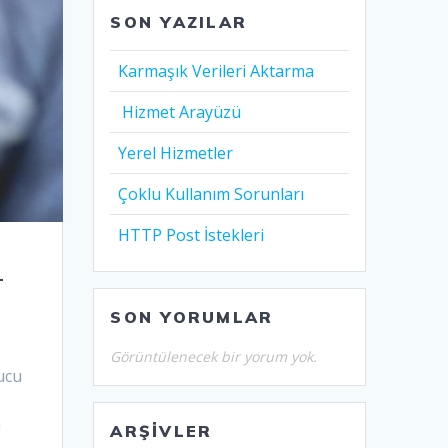
SON YAZILAR
Karmaşık Verileri Aktarma
Hizmet Arayüzü
Yerel Hizmetler
Çoklu Kullanım Sorunları
HTTP Post İstekleri
–
SON YORUMLAR
Görüntülenecek bir yorum yok.
ucu
a
ARŞIVLER