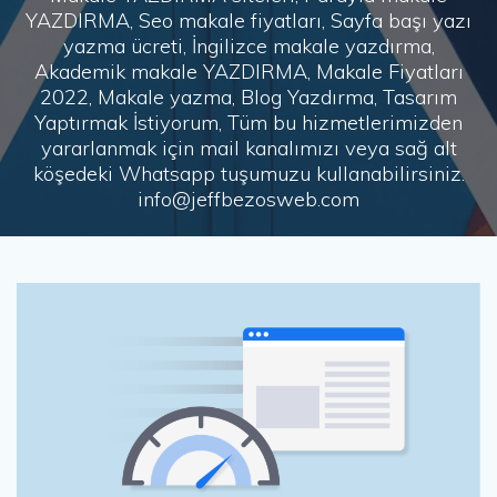
YAZDIRMA, Seo makale fiyatları, Sayfa başı yazı
yazma ücreti, İngilizce makale yazdırma,
Akademik makale YAZDIRMA, Makale Fiyatları
2022, Makale yazma, Blog Yazdırma, Tasarım
Yaptırmak İstiyorum, Tüm bu hizmetlerimizden
yararlanmak için mail kanalımızı veya sağ alt
köşedeki Whatsapp tuşumuzu kullanabilirsiniz.
info@jeffbezosweb.com