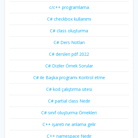
c/c++ programlama
C# checkbox kullanımı
C# class oluşturma
C# Ders Notları
C# dersleri pdf 2022
C# Diziler Örnek Sorular
C# ile Başka programı Kontrol etme
C# kod çalıştırma sitesi
C# partial class Nedir
C# sınıf oluşturma Örnekleri
C++ işareti ne anlama gelir
C++ namespace Nedir