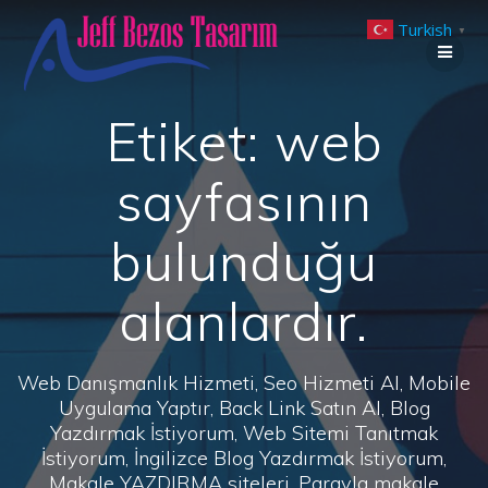
Skip
Turkish
to
▼
content
Etiket:
web
sayfasının
bulunduğu
alanlardır.
Web Danışmanlık Hizmeti, Seo Hizmeti Al, Mobile
Uygulama Yaptır, Back Link Satın Al, Blog
Yazdırmak İstiyorum, Web Sitemi Tanıtmak
İstiyorum, İngilizce Blog Yazdırmak İstiyorum,
Makale YAZDIRMA siteleri, Parayla makale