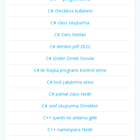
C# checkbox kullanımı
C# class oluşturma
C# Ders Notları
C# dersleri pdf 2022
C# Diziler Örnek Sorular
C# ile Başka programı Kontrol etme
C# kod çalıştırma sitesi
C# partial class Nedir
C# sınıf oluşturma Örnekleri
C++ işareti ne anlama gelir
C++ namespace Nedir