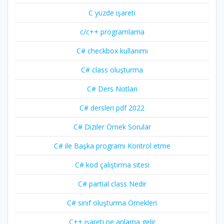
C yüzde işareti
c/c++ programlama
C# checkbox kullanımı
C# class oluşturma
C# Ders Notları
C# dersleri pdf 2022
C# Diziler Örnek Sorular
C# ile Başka programı Kontrol etme
C# kod çalıştırma sitesi
C# partial class Nedir
C# sınıf oluşturma Örnekleri
C++ işareti ne anlama gelir