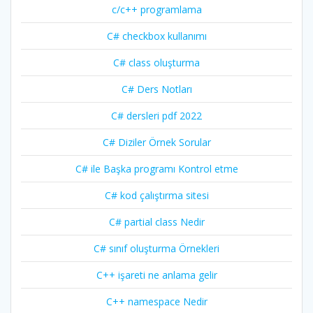
c/c++ programlama
C# checkbox kullanımı
C# class oluşturma
C# Ders Notları
C# dersleri pdf 2022
C# Diziler Örnek Sorular
C# ile Başka programı Kontrol etme
C# kod çalıştırma sitesi
C# partial class Nedir
C# sınıf oluşturma Örnekleri
C++ işareti ne anlama gelir
C++ namespace Nedir