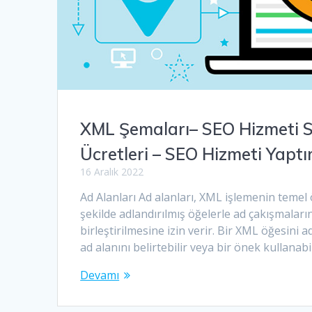
XML Şemaları– SEO Hizmeti S
Ücretleri – SEO Hizmeti Yapt
16 Aralık 2022
Ad Alanları Ad alanları, XML işlemenin temel ö
şekilde adlandırılmış öğelerle ad çakışmaların
birleştirilmesine izin verir. Bir XML öğesini ad 
ad alanını belirtebilir veya bir önek kullana
Devamı