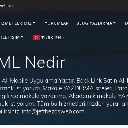
sweb.com
HIZMETLERIMIZ
YORUMLAR
BLOG YAZDIRMA
D
 İLETIŞIM
TURKISH
▼
ML Nedir
Al, Mobile Uygulama Yaptır, Back Link Satın Al,
zdırmak İstiyorum, Makale YAZDIRMA siteleri, P
i, İngilizce makale yazdırma, Akademik makale Y
ak İstiyorum, Tüm bu hizmetlerimizden yararlanm
irsiniz. info@jeffbezosweb.com