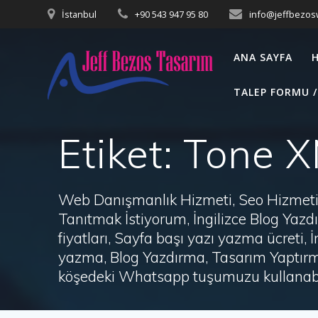
Skip
İstanbul
+90 543 947 95 80
info@jeffbezo
to
content
ANA SAYFA
TALEP FORMU /
Etiket:
Tone X
Web Danışmanlık Hizmeti, Seo Hizmeti 
Tanıtmak İstiyorum, İngilizce Blog Ya
fiyatları, Sayfa başı yazı yazma ücret
yazma, Blog Yazdırma, Tasarım Yaptırm
köşedeki Whatsapp tuşumuzu kullanabil