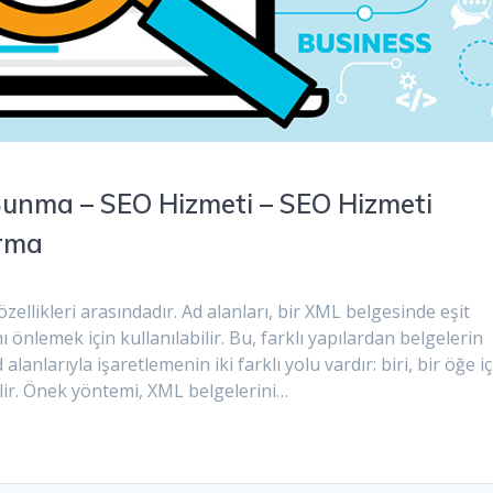
unma – SEO Hizmeti – SEO Hizmeti
ırma
zellikleri arasındadır. Ad alanları, bir XML belgesinde eşit
ı önlemek için kullanılabilir. Bu, farklı yapılardan belgelerin
alanlarıyla işaretlemenin iki farklı yolu vardır: biri, bir öğe iç
bilir. Önek yöntemi, XML belgelerini…