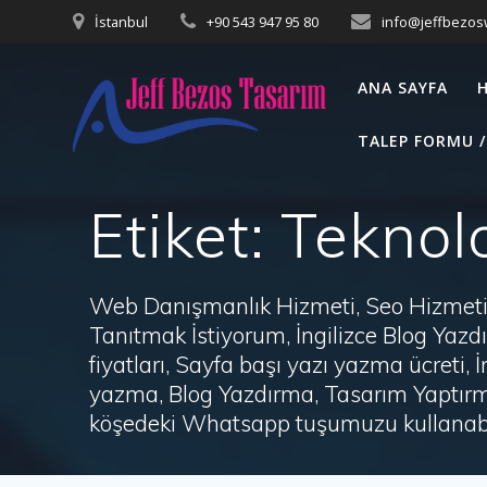
Skip
İstanbul
+90 543 947 95 80
info@jeffbezo
to
content
ANA SAYFA
TALEP FORMU /
Etiket:
Teknolo
Web Danışmanlık Hizmeti, Seo Hizmeti 
Tanıtmak İstiyorum, İngilizce Blog Ya
fiyatları, Sayfa başı yazı yazma ücret
yazma, Blog Yazdırma, Tasarım Yaptırm
köşedeki Whatsapp tuşumuzu kullanabil