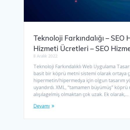
Teknoloji Farkındalığı – SEO
Hizmeti Ücretleri – SEO Hizm
8 Aralık 2022
Teknoloji Farkındalıklı Web Uygulama Tasar
basit bir köprü metni sistemi olarak ortaya ç
hipermetin/hipermedya için olgun tasarım y
uyandırdı. XML, “tamamen büyümüş” köprü me
alışılagelmiş olmaktan çok uzak. Ek olarak,…
Devamı