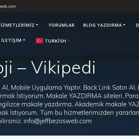
sweb.com
HIZMETLERIMIZ
YORUMLAR
BLOG YAZDIRMA
D
 İLETIŞIM
TURKISH
▼
ji – Vikipedi
Al, Mobile Uygulama Yaptır, Back Link Satın Al,
zdırmak İstiyorum, Makale YAZDIRMA siteleri, P
i, İngilizce makale yazdırma, Akademik makale Y
ak İstiyorum, Tüm bu hizmetlerimizden yararlanm
irsiniz. info@jeffbezosweb.com