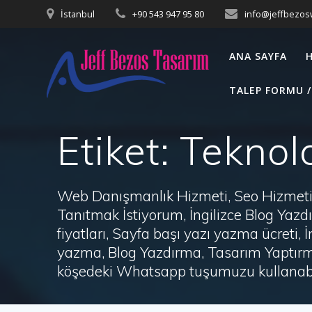
Skip
İstanbul
+90 543 947 95 80
info@jeffbezo
to
content
ANA SAYFA
TALEP FORMU /
Etiket:
Teknolo
Web Danışmanlık Hizmeti, Seo Hizmeti 
Tanıtmak İstiyorum, İngilizce Blog Ya
fiyatları, Sayfa başı yazı yazma ücret
yazma, Blog Yazdırma, Tasarım Yaptırm
köşedeki Whatsapp tuşumuzu kullanabil