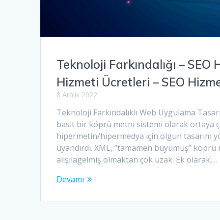
Teknoloji Farkındalığı – SEO
Hizmeti Ücretleri – SEO Hizm
8 Aralık 2022
Teknoloji Farkındalıklı Web Uygulama Tasar
basit bir köprü metni sistemi olarak ortaya ç
hipermetin/hipermedya için olgun tasarım y
uyandırdı. XML, “tamamen büyümüş” köprü me
alışılagelmiş olmaktan çok uzak. Ek olarak,…
Devamı