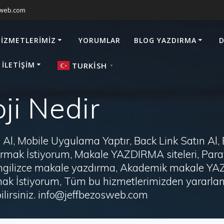
sweb.com
HIZMETLERIMIZ
YORUMLAR
BLOG YAZDIRMA
D
 İLETIŞIM
TURKISH
▼
ji Nedir
Al, Mobile Uygulama Yaptır, Back Link Satın Al,
zdırmak İstiyorum, Makale YAZDIRMA siteleri, P
i, İngilizce makale yazdırma, Akademik makale Y
ak İstiyorum, Tüm bu hizmetlerimizden yararlanm
irsiniz. info@jeffbezosweb.com