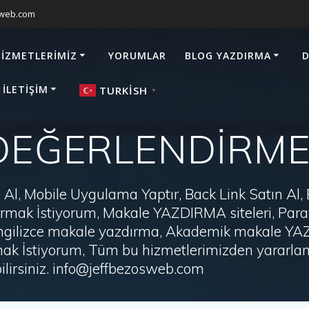
sweb.com
HIZMETLERIMIZ
YORUMLAR
BLOG YAZDIRMA
D
 İLETIŞIM
TURKISH
▼
DEĞERLENDİRME T
Al, Mobile Uygulama Yaptır, Back Link Satın Al,
zdırmak İstiyorum, Makale YAZDIRMA siteleri, P
i, İngilizce makale yazdırma, Akademik makale Y
ak İstiyorum, Tüm bu hizmetlerimizden yararlanm
irsiniz. info@jeffbezosweb.com