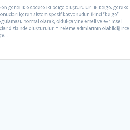
en genellikle sadece iki belge oluşturulur. İlk belge, gereks
sonuçları içeren sistem spesifikasyonudur. İkinci “belge”
laması, normal olarak, oldukça yinelemeli ve evrimsel
çlar dizisinde oluşturulur. Yineleme adımlarının olabildiğince
iğe…