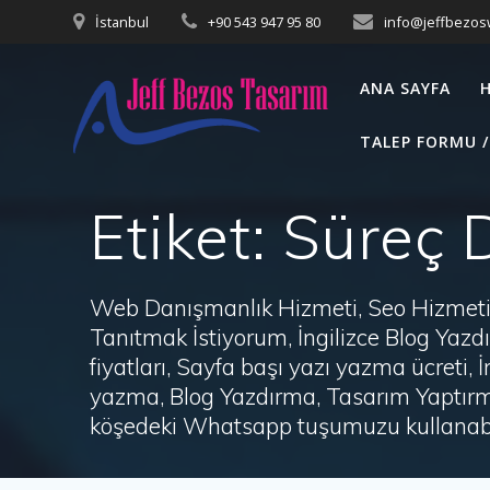
Skip
İstanbul
+90 543 947 95 80
info@jeffbezo
to
content
ANA SAYFA
TALEP FORMU /
Etiket:
Süreç 
Web Danışmanlık Hizmeti, Seo Hizmeti 
Tanıtmak İstiyorum, İngilizce Blog Ya
fiyatları, Sayfa başı yazı yazma ücret
yazma, Blog Yazdırma, Tasarım Yaptırm
köşedeki Whatsapp tuşumuzu kullanabil