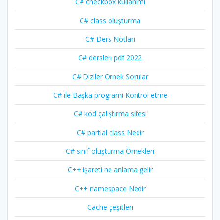
C# checkbox kullanımı
C# class oluşturma
C# Ders Notları
C# dersleri pdf 2022
C# Diziler Örnek Sorular
C# ile Başka programı Kontrol etme
C# kod çalıştırma sitesi
C# partial class Nedir
C# sınıf oluşturma Örnekleri
C++ işareti ne anlama gelir
C++ namespace Nedir
Cache çeşitleri