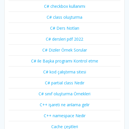
C# checkbox kullanımı
C# class oluşturma
C# Ders Notları
C# dersleri pdf 2022
C# Diziler Örnek Sorular
C# ile Başka programı Kontrol etme
C# kod çalıştırma sitesi
C# partial class Nedir
C# sınıf oluşturma Örnekleri
C++ işareti ne anlama gelir
C++ namespace Nedir
Cache çeşitleri